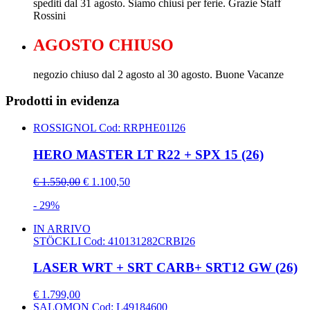
spediti dal 31 agosto. Siamo chiusi per ferie. Grazie Staff
Rossini
AGOSTO CHIUSO
negozio chiuso dal 2 agosto al 30 agosto. Buone Vacanze
Prodotti in evidenza
ROSSIGNOL
Cod: RRPHE01I26
HERO MASTER LT R22 + SPX 15 (26)
€ 1.550,00
€ 1.100,50
- 29%
IN ARRIVO
STÖCKLI
Cod: 410131282CRBI26
LASER WRT + SRT CARB+ SRT12 GW (26)
€ 1.799,00
SALOMON
Cod: L49184600