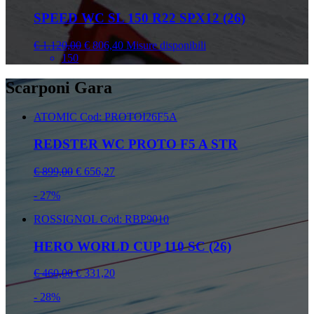
SPEED WC SL 150 R22 SPX12 (26)
€ 1.120,00
€ 806,40
Misure disponibili
150
Scarponi Gara
ATOMIC
Cod: PROTOI26F5A
REDSTER WC PROTO F5 A STR
€ 899,00
€ 656,27
- 27%
ROSSIGNOL
Cod: RBP9010
HERO WORLD CUP 110 SC (26)
€ 460,00
€ 331,20
- 28%