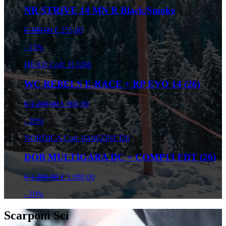
NR STRIVE 14 MN R Black/Smoke
€ 300,00
€ 255,00
- 15%
HEAD
Cod: 313266
WC REBELS E-RACE + RP EVO 14 (26)
€ 1.200,00
€ 960,00
- 20%
NORDICA
Cod: 0A6623NCI26
DOB MULTIGARA DC + COMP13 FDT (26)
€ 1.200,00
€ 1.080,00
- 10%
Scarponi Sci