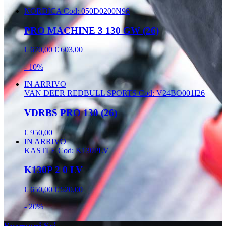
NORDICA
Cod: 050D0200N96
PRO MACHINE 3 130 GW (26)
€ 670,00
€ 603,00
- 10%
IN ARRIVO
VAN DEER REDBULL SPORTS
Cod: V24BO001I26
VDRBS PRO 130 (26)
€ 950,00
IN ARRIVO
KASTLE
Cod: K130PLV
K130P 2 0 LV
€ 650,00
€ 520,00
- 20%