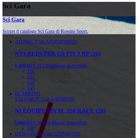
Sci Gara
Sci Gara
Scopri il catalogo Sci Gara di Rossini Sport.
ATOMIC
Cod: AA0030588I26
NYI REDSTER G9 FIS J RP (26)
€ 400,00
€ 312,00
Misure disponibili
124
131
138
145
IN ARRIVO
SALOMON
Cod: L49280100
NI EQUIPE FIS SL 150 RACE (26)
€ 800,00
€ 464,00
Misure disponibili
150
DYNASTAR
Cod: DRPAI01I26