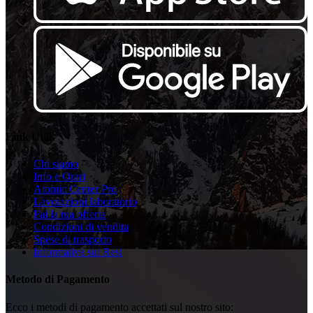
Link Utili
Chi siamo
Info e Orari
Atomic Center Pro
Lavorazioni laboratorio
Fai la tua offerta
Condizioni di vendita
Spese di trasporto
Informativa sui Resi
Metodo di Pagamento
Ecco i metodi di pagamento accettati sul nostro sito: