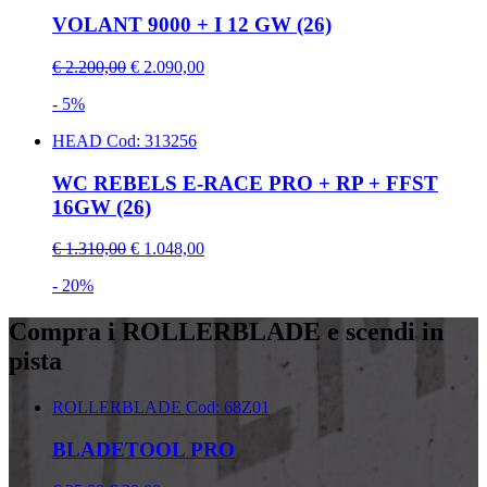
VOLANT 9000 + I 12 GW (26)
€ 2.200,00
€ 2.090,00
- 5%
HEAD
Cod: 313256
WC REBELS E-RACE PRO + RP + FFST
16GW (26)
€ 1.310,00
€ 1.048,00
- 20%
Compra i ROLLERBLADE e scendi in
pista
ROLLERBLADE
Cod: 68Z01
BLADETOOL PRO