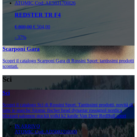
ATOMIC
Cod: AE5031700I26
REDSTER TR F4
€ 800,00
€ 504,00
- 37%
Scarponi Gara
Scopri il catalogo Scarponi Gara di Rossini Sport: tantissimi prodotti
scontati.
Sci
Sci
Scopri il catalogo Sci di Rossini Sport. Tantissimi prodotti, novità di
tutte le marche Atomic fischer head dynastar rossignol nordica
blizzard salomon stockli volkl k2 kastle Van Deer RedBull sport
IN ARRIVO
ATOMIC
Cod: AD5002310100