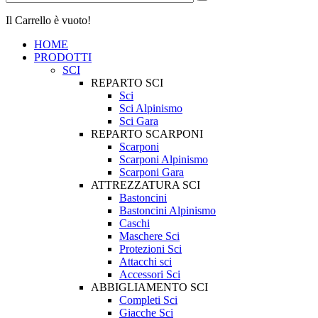
Il Carrello è vuoto!
HOME
PRODOTTI
SCI
REPARTO SCI
Sci
Sci Alpinismo
Sci Gara
REPARTO SCARPONI
Scarponi
Scarponi Alpinismo
Scarponi Gara
ATTREZZATURA SCI
Bastoncini
Bastoncini Alpinismo
Caschi
Maschere Sci
Protezioni Sci
Attacchi sci
Accessori Sci
ABBIGLIAMENTO SCI
Completi Sci
Giacche Sci