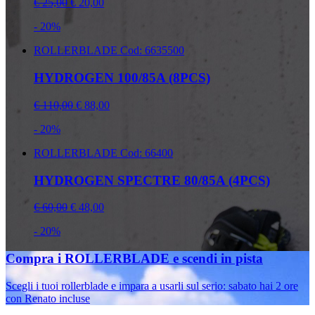
€ 25,00
€ 20,00
- 20%
ROLLERBLADE
Cod: 6635500
HYDROGEN 100/85A (8PCS)
€ 110,00
€ 88,00
- 20%
ROLLERBLADE
Cod: 66400
HYDROGEN SPECTRE 80/85A (4PCS)
€ 60,00
€ 48,00
- 20%
Compra i ROLLERBLADE e scendi in pista
Scegli i tuoi rollerblade e impara a usarli sul serio: sabato hai 2 ore
con Renato incluse