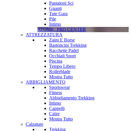
Pantaloni Sci
Guanti
Tute Gara
Pile
Intimo
ATOMIC PRO CENTER
ATTREZZATURA
Zaini E Borse
Bastoncini Trekking
Racchette Padel
Occhiali Sport
Piscina
Tempo Libero
Rollerblade
Mostra Tutto
ABBIGLIAMENTO
Sportswear
Fitness
Abbigliamento Trekking
Intimo
Cappelli
Calze
Mostra Tutto
Calzature
Trekking