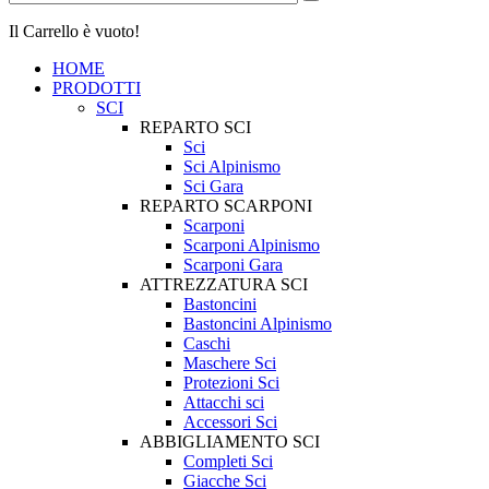
Il Carrello è vuoto!
HOME
PRODOTTI
SCI
REPARTO SCI
Sci
Sci Alpinismo
Sci Gara
REPARTO SCARPONI
Scarponi
Scarponi Alpinismo
Scarponi Gara
ATTREZZATURA SCI
Bastoncini
Bastoncini Alpinismo
Caschi
Maschere Sci
Protezioni Sci
Attacchi sci
Accessori Sci
ABBIGLIAMENTO SCI
Completi Sci
Giacche Sci