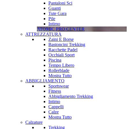
Pantaloni Sci
Guanti
Tute Gara
Pile
Intimo
ATOMIC PRO CENTER
ATTREZZATURA
Zaini E Borse
Bastoncini Trekking
Racchette Padel
Occhiali Sport
Piscina
Tempo Libero
Rollerblade
Mostra Tutto
ABBIGLIAMENTO
Sportswear
Fitness
Abbigliamento Trekking
Intimo
Cappelli
Calze
Mostra Tutto
Calzature
Trekking