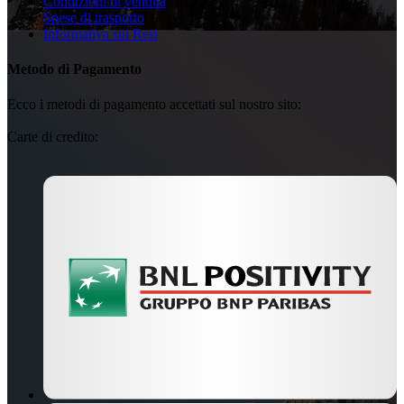
Condizioni di vendita
Spese di trasporto
Informativa sui Resi
Metodo di Pagamento
Ecco i metodi di pagamento accettati sul nostro sito:
Carte di credito: