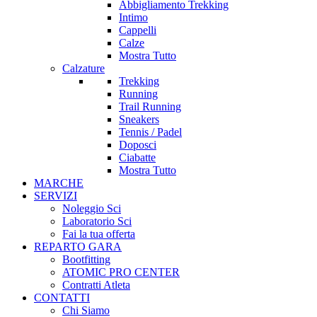
Abbigliamento Trekking
Intimo
Cappelli
Calze
Mostra Tutto
Calzature
Trekking
Running
Trail Running
Sneakers
Tennis / Padel
Doposci
Ciabatte
Mostra Tutto
MARCHE
SERVIZI
Noleggio Sci
Laboratorio Sci
Fai la tua offerta
REPARTO GARA
Bootfitting
ATOMIC PRO CENTER
Contratti Atleta
CONTATTI
Chi Siamo