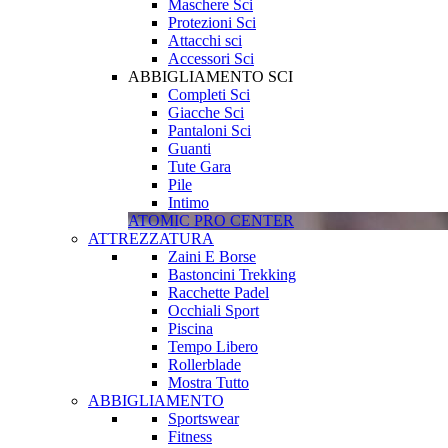
Maschere Sci
Protezioni Sci
Attacchi sci
Accessori Sci
ABBIGLIAMENTO SCI
Completi Sci
Giacche Sci
Pantaloni Sci
Guanti
Tute Gara
Pile
Intimo
ATOMIC PRO CENTER
ATTREZZATURA
Zaini E Borse
Bastoncini Trekking
Racchette Padel
Occhiali Sport
Piscina
Tempo Libero
Rollerblade
Mostra Tutto
ABBIGLIAMENTO
Sportswear
Fitness