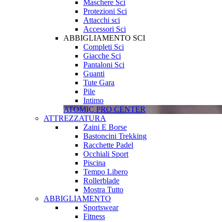
Maschere Sci
Protezioni Sci
Attacchi sci
Accessori Sci
ABBIGLIAMENTO SCI
Completi Sci
Giacche Sci
Pantaloni Sci
Guanti
Tute Gara
Pile
Intimo
ATOMIC PRO CENTER
ATTREZZATURA
Zaini E Borse
Bastoncini Trekking
Racchette Padel
Occhiali Sport
Piscina
Tempo Libero
Rollerblade
Mostra Tutto
ABBIGLIAMENTO
Sportswear
Fitness