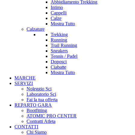
Abbigliamento Trekking
Intimo
Cappelli
Calze
Mostra Tutto
Calzature
Trekking
Running
Trail Running
Sneakers
Tennis / Padel
Doposci
Ciabatte
Mostra Tutto
MARCHE
SERVIZI
Noleggio Sci
Laboratorio Sci
Fai la tua offerta
REPARTO GARA
Bootfitting
ATOMIC PRO CENTER
Contratti Atleta
CONTATTI
Chi Siamo