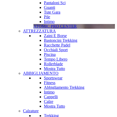
Pantaloni Sci
Guanti
Tute Gara
Pile
Intimo
ATOMIC PRO CENTER
ATTREZZATURA
Zaini E Borse
Bastoncini Trekking
Racchette Padel
Occhiali Sport
Piscina
Tempo Libero
Rollerblade
Mostra Tutto
ABBIGLIAMENTO
Sportswear
Fitness
Abbigliamento Trekking
Intimo
Cappelli
Calze
Mostra Tutto
Calzature
Trekking