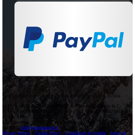
Tutti i prezzi su questo sito sono da intendersi con IVA inclusa.
© 1978 - 2026
ROSSINI SPORT
di Parravicini Alberto & C.
S.A.S. P.IVA: 00899350961 - C.F. e n.iscr. al R. I.: 08242460155 -
n. Rea: MB – 1210641
Via Comasina, 11 - 20843 Verano Brianza (MB) - Tel: +39 0362
900912 -
info@rossinisport.it
Privacy Policy
-
Cookie Policy
-
Condizioni di vendita
-
Spese di