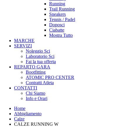
Running
Trail Running
Sneakers
Tennis / Padel
Doposci
Ciabatte
Mostra Tutto
MARCHE
SERVIZI
Noleggio Sci
Laboratorio Sci
Fai la tua offerta
REPARTO GARA
Bootfitting
ATOMIC PRO CENTER
Contratti Atleta
CONTATTI
Chi Siamo
Info e Orari
Home
Abbigliamento
Calze
CALZE RUNNING W