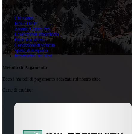
Link Utili
Chi siamo
Info e Orari
Atomic Center Pro
Lavorazioni laboratorio
Fai la tua offerta
Condizioni di vendita
Spese di trasporto
Informativa sui Resi
Metodo di Pagamento
Ecco i metodi di pagamento accettati sul nostro sito:
Carte di credito: