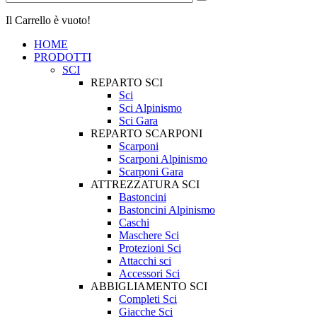
Il Carrello è vuoto!
HOME
PRODOTTI
SCI
REPARTO SCI
Sci
Sci Alpinismo
Sci Gara
REPARTO SCARPONI
Scarponi
Scarponi Alpinismo
Scarponi Gara
ATTREZZATURA SCI
Bastoncini
Bastoncini Alpinismo
Caschi
Maschere Sci
Protezioni Sci
Attacchi sci
Accessori Sci
ABBIGLIAMENTO SCI
Completi Sci
Giacche Sci