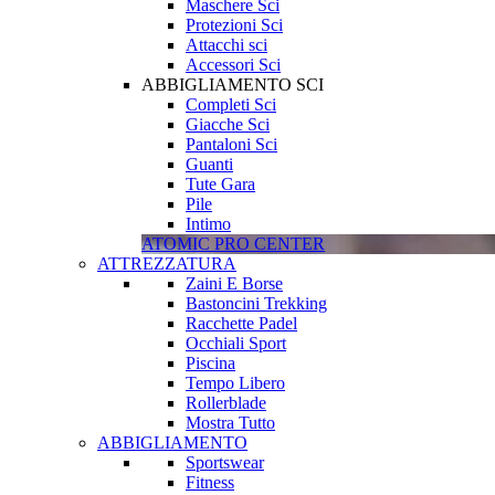
Maschere Sci
Protezioni Sci
Attacchi sci
Accessori Sci
ABBIGLIAMENTO SCI
Completi Sci
Giacche Sci
Pantaloni Sci
Guanti
Tute Gara
Pile
Intimo
ATOMIC PRO CENTER
ATTREZZATURA
Zaini E Borse
Bastoncini Trekking
Racchette Padel
Occhiali Sport
Piscina
Tempo Libero
Rollerblade
Mostra Tutto
ABBIGLIAMENTO
Sportswear
Fitness