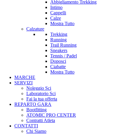
Abbigliamento Trekking
Intimo
Cappelli
Calze
Mostra Tutto
Calzature
Trekking
Running
Trail Running
Sneakers
Tennis / Padel
Doposci
Ciabatte
Mostra Tutto
MARCHE
SERVIZI
Noleggio Sci
Laboratorio Sci
Fai la tua offerta
REPARTO GARA
Bootfitting
ATOMIC PRO CENTER
Contratti Atleta
CONTATTI
Chi Siamo