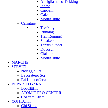
Abbigliamento Trekking
Intimo
Cappelli
Calze
Mostra Tutto
Calzature
Trekking
Running
Trail Running
Sneakers
Tennis / Padel
Doposci
Ciabatte
Mostra Tutto
MARCHE
SERVIZI
Noleggio Sci
Laboratorio Sci
Fai la tua offerta
REPARTO GARA
Bootfitting
ATOMIC PRO CENTER
Contratti Atleta
CONTATTI
Chi Siamo