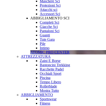
Maschere Sci
Protezioni Sci
Attacchi sci
Accessori Sci
ABBIGLIAMENTO SCI
Completi Sci
Giacche Sci
Pantaloni Sci
Guanti
Tute Gara
Pile
Intimo
ATOMIC PRO CENTER
ATTREZZATURA
Zaini E Borse
Bastoncini Trekking
Racchette Padel
Occhiali Sport
Piscina
Tempo Libero
Rollerblade
Mostra Tutto
ABBIGLIAMENTO
Sportswear
Fitness