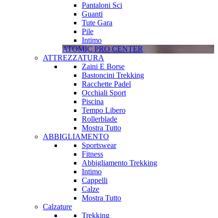
Pantaloni Sci
Guanti
Tute Gara
Pile
Intimo
ATOMIC PRO CENTER
ATTREZZATURA
Zaini E Borse
Bastoncini Trekking
Racchette Padel
Occhiali Sport
Piscina
Tempo Libero
Rollerblade
Mostra Tutto
ABBIGLIAMENTO
Sportswear
Fitness
Abbigliamento Trekking
Intimo
Cappelli
Calze
Mostra Tutto
Calzature
Trekking