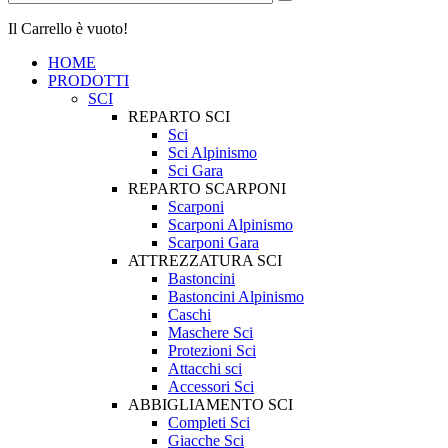
Il Carrello è vuoto!
HOME
PRODOTTI
SCI
REPARTO SCI
Sci
Sci Alpinismo
Sci Gara
REPARTO SCARPONI
Scarponi
Scarponi Alpinismo
Scarponi Gara
ATTREZZATURA SCI
Bastoncini
Bastoncini Alpinismo
Caschi
Maschere Sci
Protezioni Sci
Attacchi sci
Accessori Sci
ABBIGLIAMENTO SCI
Completi Sci
Giacche Sci