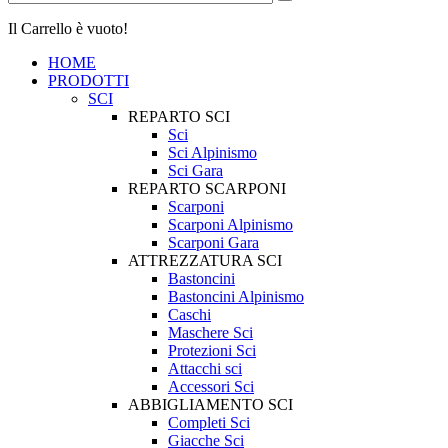
Il Carrello è vuoto!
HOME
PRODOTTI
SCI
REPARTO SCI
Sci
Sci Alpinismo
Sci Gara
REPARTO SCARPONI
Scarponi
Scarponi Alpinismo
Scarponi Gara
ATTREZZATURA SCI
Bastoncini
Bastoncini Alpinismo
Caschi
Maschere Sci
Protezioni Sci
Attacchi sci
Accessori Sci
ABBIGLIAMENTO SCI
Completi Sci
Giacche Sci