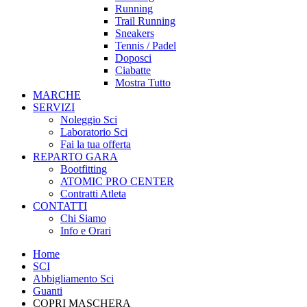
Running
Trail Running
Sneakers
Tennis / Padel
Doposci
Ciabatte
Mostra Tutto
MARCHE
SERVIZI
Noleggio Sci
Laboratorio Sci
Fai la tua offerta
REPARTO GARA
Bootfitting
ATOMIC PRO CENTER
Contratti Atleta
CONTATTI
Chi Siamo
Info e Orari
Home
SCI
Abbigliamento Sci
Guanti
COPRI MASCHERA