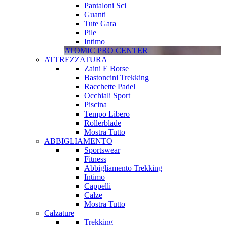
Pantaloni Sci
Guanti
Tute Gara
Pile
Intimo
ATOMIC PRO CENTER
ATTREZZATURA
Zaini E Borse
Bastoncini Trekking
Racchette Padel
Occhiali Sport
Piscina
Tempo Libero
Rollerblade
Mostra Tutto
ABBIGLIAMENTO
Sportswear
Fitness
Abbigliamento Trekking
Intimo
Cappelli
Calze
Mostra Tutto
Calzature
Trekking