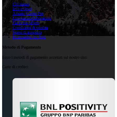
Chi siamo
Info e Orari
Atomic Center Pro
Lavorazioni laboratorio
Fai la tua offerta
Condizioni di vendita
Spese di trasporto
Informativa sui Resi
Metodo di Pagamento
Ecco i metodi di pagamento accettati sul nostro sito:
Carte di credito: