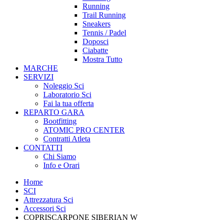
Running
Trail Running
Sneakers
Tennis / Padel
Doposci
Ciabatte
Mostra Tutto
MARCHE
SERVIZI
Noleggio Sci
Laboratorio Sci
Fai la tua offerta
REPARTO GARA
Bootfitting
ATOMIC PRO CENTER
Contratti Atleta
CONTATTI
Chi Siamo
Info e Orari
Home
SCI
Attrezzatura Sci
Accessori Sci
COPRISCARPONE SIBERIAN W