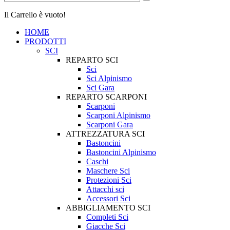
Il Carrello è vuoto!
HOME
PRODOTTI
SCI
REPARTO SCI
Sci
Sci Alpinismo
Sci Gara
REPARTO SCARPONI
Scarponi
Scarponi Alpinismo
Scarponi Gara
ATTREZZATURA SCI
Bastoncini
Bastoncini Alpinismo
Caschi
Maschere Sci
Protezioni Sci
Attacchi sci
Accessori Sci
ABBIGLIAMENTO SCI
Completi Sci
Giacche Sci