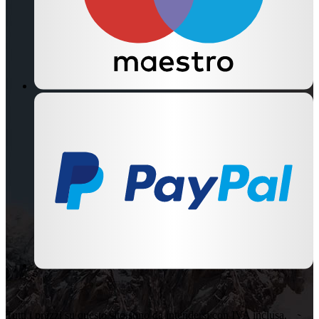
Tutti i prezzi su questo sito sono da intendersi con IVA inclusa.