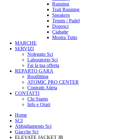
Running
Trail Running
Sneakers
Tennis / Padel
Doposci
Ciabatte
Mostra Tutto
MARCHE
SERVIZI
Noleggio Sci
Laboratorio Sci
Fai la tua offerta
REPARTO GARA
Bootfitting
ATOMIC PRO CENTER
Contratti Atleta
CONTATTI
Chi Siamo
Info e Orari
Home
SCI
Abbigliamento Sci
Giacche Sci
ELEVATE JACKET JR