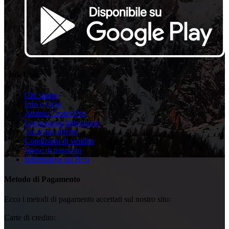
Link Utili
Chi siamo
Info e Orari
Atomic Center Pro
Lavorazioni laboratorio
Fai la tua offerta
Condizioni di vendita
Spese di trasporto
Informativa sui Resi
Metodo di Pagamento
Ecco i metodi di pagamento accettati sul nostro sito:
Carte di credito: