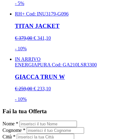
- 5%
RH+
Cod: INU3179-G096
TITAN JACKET
€ 379,00
€ 341,10
- 10%
IN ARRIVO
ENERGIAPURA
Cod: GA210LSR3300
GIACCA TRUN W
€ 259,00
€ 233,10
- 10%
Fai la tua Offerta
Nome *
Cognome *
Città *