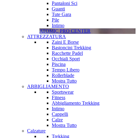
Pantaloni Sci
Guanti
Tute Gara
Pile
Intimo
ATOMIC PRO CENTER
ATTREZZATURA
Zaini E Borse
Bastoncini Trekking
Racchette Padel
Occhiali Sport
Piscina
Tempo Libero
Rollerblade
Mostra Tutto
ABBIGLIAMENTO
Sportswear
Fitness
Abbigliamento Trekking
Intimo
Cappelli
Calze
Mostra Tutto
Calzature
Trekking