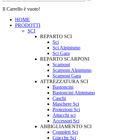
Il Carrello è vuoto!
HOME
PRODOTTI
SCI
REPARTO SCI
Sci
Sci Alpinismo
Sci Gara
REPARTO SCARPONI
Scarponi
Scarponi Alpinismo
Scarponi Gara
ATTREZZATURA SCI
Bastoncini
Bastoncini Alpinismo
Caschi
Maschere Sci
Protezioni Sci
Attacchi sci
Accessori Sci
ABBIGLIAMENTO SCI
Completi Sci
Giacche Sci