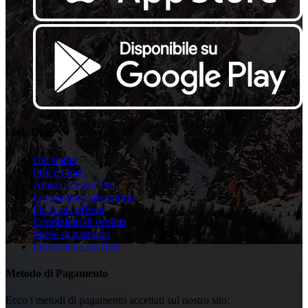
Link Utili
Chi siamo
Info e Orari
Atomic Center Pro
Lavorazioni laboratorio
Fai la tua offerta
Condizioni di vendita
Spese di trasporto
Informativa sui Resi
Metodo di Pagamento
Ecco i metodi di pagamento accettati sul nostro sito: