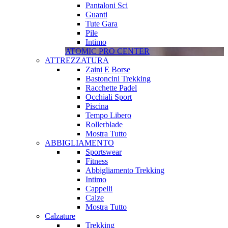
Pantaloni Sci
Guanti
Tute Gara
Pile
Intimo
ATOMIC PRO CENTER
ATTREZZATURA
Zaini E Borse
Bastoncini Trekking
Racchette Padel
Occhiali Sport
Piscina
Tempo Libero
Rollerblade
Mostra Tutto
ABBIGLIAMENTO
Sportswear
Fitness
Abbigliamento Trekking
Intimo
Cappelli
Calze
Mostra Tutto
Calzature
Trekking