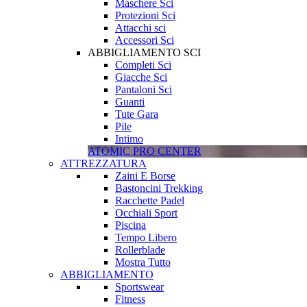
Maschere Sci
Protezioni Sci
Attacchi sci
Accessori Sci
ABBIGLIAMENTO SCI
Completi Sci
Giacche Sci
Pantaloni Sci
Guanti
Tute Gara
Pile
Intimo
ATOMIC PRO CENTER
ATTREZZATURA
Zaini E Borse
Bastoncini Trekking
Racchette Padel
Occhiali Sport
Piscina
Tempo Libero
Rollerblade
Mostra Tutto
ABBIGLIAMENTO
Sportswear
Fitness