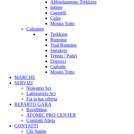
Abbigliamento Trekking
Intimo
Cappelli
Calze
Mostra Tutto
Calzature
Trekking
Running
Trail Running
Sneakers
Tennis / Padel
Doposci
Ciabatte
Mostra Tutto
MARCHE
SERVIZI
Noleggio Sci
Laboratorio Sci
Fai la tua offerta
REPARTO GARA
Bootfitting
ATOMIC PRO CENTER
Contratti Atleta
CONTATTI
Chi Siamo