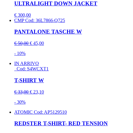
ULTRALIGHT DOWN JACKET
€ 300,00
CMP
Cod: 36L7866-Q725
PANTALONE TASCHE W
€ 50,00
€ 45,00
- 10%
IN ARRIVO
Cod: S4WCXT1
T-SHIRT W
€ 33,00
€ 23,10
- 30%
ATOMIC
Cod: AP5129510
REDSTER T-SHIRT- RED TENSION