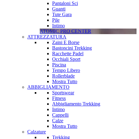
Pantaloni Sci
Guanti
Tute Gara
Pile
Intimo
ATOMIC PRO CENTER
ATTREZZATURA
Zaini E Borse
Bastoncini Trekking
Racchette Padel
Occhiali Sport
Piscina
Tempo Libero
Rollerblade
Mostra Tutto
ABBIGLIAMENTO
Sportswear
Fitness
Abbigliamento Trekking
Intimo
Cappelli
Calze
Mostra Tutto
Calzature
Trekking