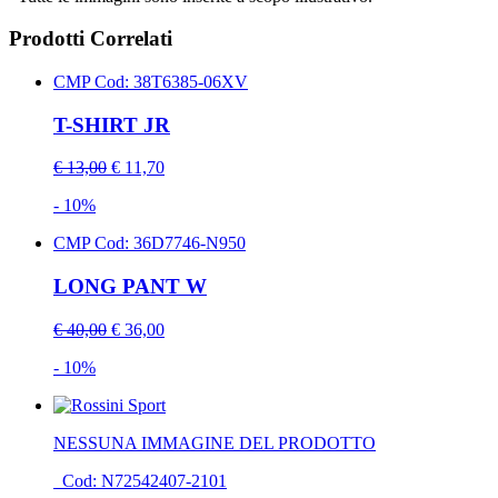
Prodotti Correlati
CMP
Cod: 38T6385-06XV
T-SHIRT JR
€ 13,00
€ 11,70
- 10%
CMP
Cod: 36D7746-N950
LONG PANT W
€ 40,00
€ 36,00
- 10%
NESSUNA IMMAGINE DEL PRODOTTO
Cod: N72542407-2101