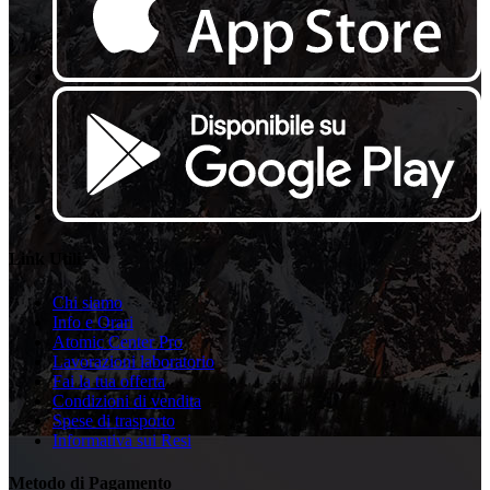
Link Utili
Chi siamo
Info e Orari
Atomic Center Pro
Lavorazioni laboratorio
Fai la tua offerta
Condizioni di vendita
Spese di trasporto
Informativa sui Resi
Metodo di Pagamento