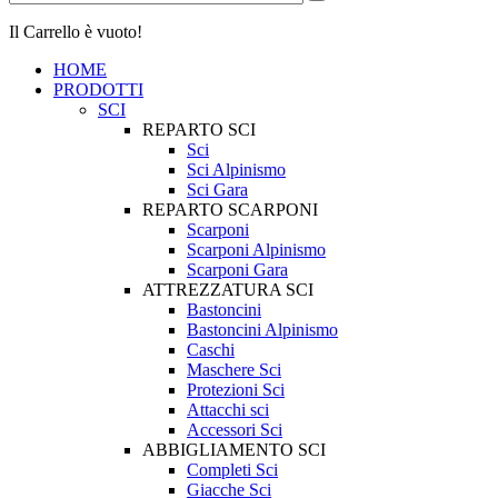
Il Carrello è vuoto!
HOME
PRODOTTI
SCI
REPARTO SCI
Sci
Sci Alpinismo
Sci Gara
REPARTO SCARPONI
Scarponi
Scarponi Alpinismo
Scarponi Gara
ATTREZZATURA SCI
Bastoncini
Bastoncini Alpinismo
Caschi
Maschere Sci
Protezioni Sci
Attacchi sci
Accessori Sci
ABBIGLIAMENTO SCI
Completi Sci
Giacche Sci