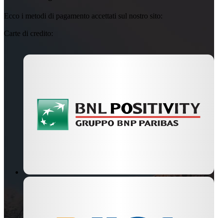
Ecco i metodi di pagamento accettati sul nostro sito:
Carte di credito: