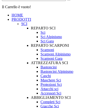
Il Carrello è vuoto!
HOME
PRODOTTI
SCI
REPARTO SCI
Sci
Sci Alpinismo
Sci Gara
REPARTO SCARPONI
Scarponi
Scarponi Alpinismo
Scarponi Gara
ATTREZZATURA SCI
Bastoncini
Bastoncini Alpinismo
Caschi
Maschere Sci
Protezioni Sci
Attacchi sci
Accessori Sci
ABBIGLIAMENTO SCI
Completi Sci
Giacche Sci