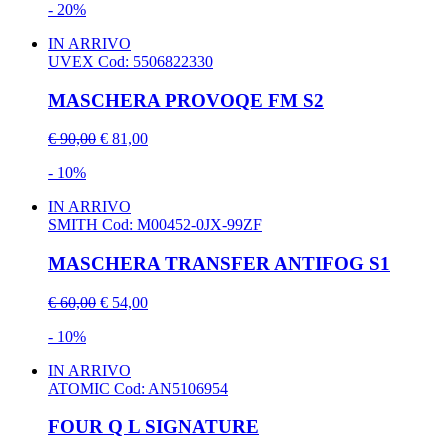
- 20%
IN ARRIVO
UVEX
Cod: 5506822330
MASCHERA PROVOQE FM S2
€ 90,00
€ 81,00
- 10%
IN ARRIVO
SMITH
Cod: M00452-0JX-99ZF
MASCHERA TRANSFER ANTIFOG S1
€ 60,00
€ 54,00
- 10%
IN ARRIVO
ATOMIC
Cod: AN5106954
FOUR Q L SIGNATURE