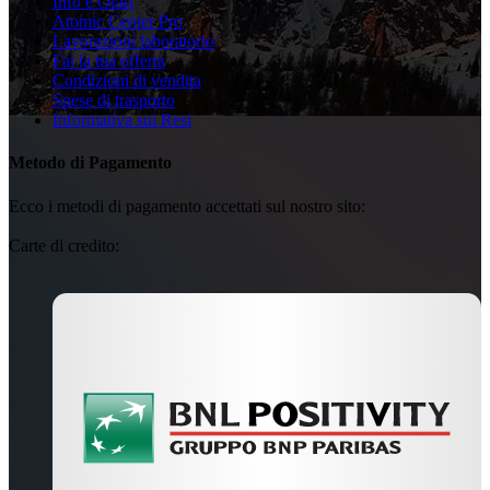
Info e Orari
Atomic Center Pro
Lavorazioni laboratorio
Fai la tua offerta
Condizioni di vendita
Spese di trasporto
Informativa sui Resi
Metodo di Pagamento
Ecco i metodi di pagamento accettati sul nostro sito:
Carte di credito: