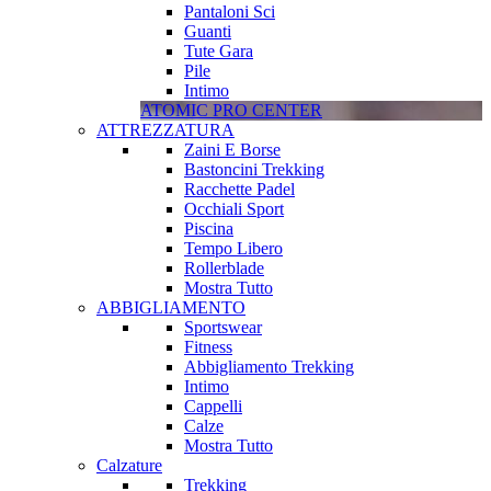
Pantaloni Sci
Guanti
Tute Gara
Pile
Intimo
ATOMIC PRO CENTER
ATTREZZATURA
Zaini E Borse
Bastoncini Trekking
Racchette Padel
Occhiali Sport
Piscina
Tempo Libero
Rollerblade
Mostra Tutto
ABBIGLIAMENTO
Sportswear
Fitness
Abbigliamento Trekking
Intimo
Cappelli
Calze
Mostra Tutto
Calzature
Trekking