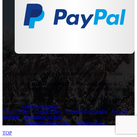
Tutti i prezzi su questo sito sono da intendersi con IVA inclusa.
© 1978 - 2026
ROSSINI SPORT
di Parravicini Alberto & C.
S.A.S. P.IVA: 00899350961 - C.F. e n.iscr. al R. I.: 08242460155 -
n. Rea: MB – 1210641
Via Comasina, 11 - 20843 Verano Brianza (MB) - Tel: +39 0362
900912 -
info@rossinisport.it
Privacy Policy
-
Cookie Policy
-
Condizioni di vendita
-
Spese di
trasporto
-
Informativa sui Resi
Credits by:
Creative Company S.r.l.
&
Yperesia S.n.c.
TOP