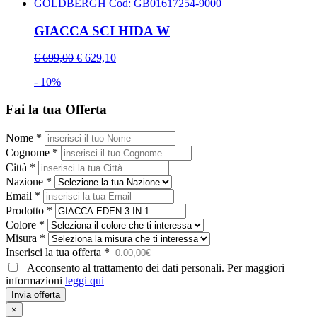
GOLDBERGH
Cod: GB01617254-9000
GIACCA SCI HIDA W
€ 699,00
€ 629,10
- 10%
Fai la tua Offerta
Nome *
Cognome *
Città *
Nazione *
Email *
Prodotto *
Colore *
Misura *
Inserisci la tua offerta *
Acconsento al trattamento dei dati personali. Per maggiori
informazioni
leggi qui
Invia offerta
×