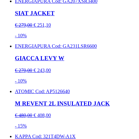
ENERGIAPURA
Cod: GA207XSR3400
SIAT JACKET
€ 279,00
€ 251,10
- 10%
ENERGIAPURA
Cod: GA231LSR6600
GIACCA LEVY W
€ 270,00
€ 243,00
- 10%
ATOMIC
Cod: AP5126640
M REVENT 2L INSULATED JACK
€ 480,00
€ 408,00
- 15%
KAPPA
Cod: 321T4DW-A1X