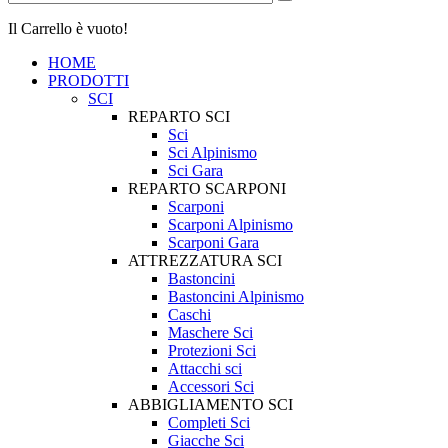
Il Carrello è vuoto!
HOME
PRODOTTI
SCI
REPARTO SCI
Sci
Sci Alpinismo
Sci Gara
REPARTO SCARPONI
Scarponi
Scarponi Alpinismo
Scarponi Gara
ATTREZZATURA SCI
Bastoncini
Bastoncini Alpinismo
Caschi
Maschere Sci
Protezioni Sci
Attacchi sci
Accessori Sci
ABBIGLIAMENTO SCI
Completi Sci
Giacche Sci