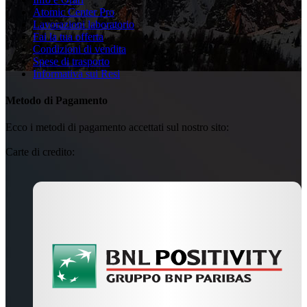
Atomic Center Pro
Lavorazioni laboratorio
Fai la tua offerta
Condizioni di vendita
Spese di trasporto
Informativa sui Resi
Metodo di Pagamento
Ecco i metodi di pagamento accettati sul nostro sito:
Carte di credito: