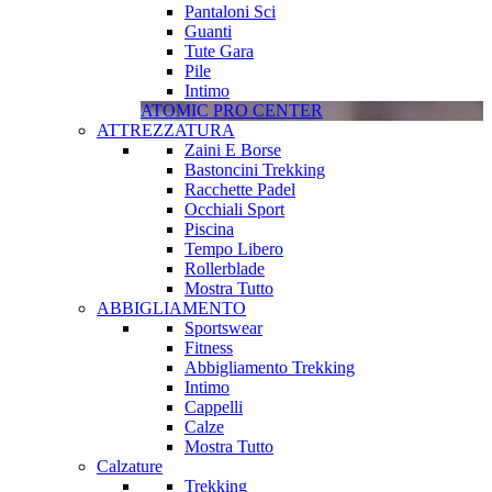
Pantaloni Sci
Guanti
Tute Gara
Pile
Intimo
ATOMIC PRO CENTER
ATTREZZATURA
Zaini E Borse
Bastoncini Trekking
Racchette Padel
Occhiali Sport
Piscina
Tempo Libero
Rollerblade
Mostra Tutto
ABBIGLIAMENTO
Sportswear
Fitness
Abbigliamento Trekking
Intimo
Cappelli
Calze
Mostra Tutto
Calzature
Trekking