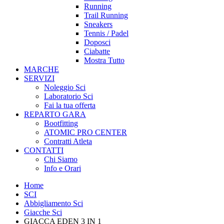
Running
Trail Running
Sneakers
Tennis / Padel
Doposci
Ciabatte
Mostra Tutto
MARCHE
SERVIZI
Noleggio Sci
Laboratorio Sci
Fai la tua offerta
REPARTO GARA
Bootfitting
ATOMIC PRO CENTER
Contratti Atleta
CONTATTI
Chi Siamo
Info e Orari
Home
SCI
Abbigliamento Sci
Giacche Sci
GIACCA EDEN 3 IN 1