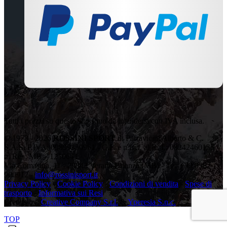
Tutti i prezzi su questo sito sono da intendersi con IVA inclusa.
© 1978 - 2026
ROSSINI SPORT
di Parravicini Alberto & C.
S.A.S. P.IVA: 00899350961 - C.F. e n.iscr. al R. I.: 08242460155 -
n. Rea: MB – 1210641
Via Comasina, 11 - 20843 Verano Brianza (MB) - Tel: +39 0362
900912 -
info@rossinisport.it
Privacy Policy
-
Cookie Policy
-
Condizioni di vendita
-
Spese di
trasporto
-
Informativa sui Resi
Credits by:
Creative Company S.r.l.
&
Yperesia S.n.c.
TOP