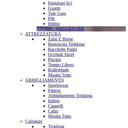
Pantaloni Sci
Guanti
Tute Gara
Pile
Intimo
ATOMIC PRO CENTER
ATTREZZATURA
Zaini E Borse
Bastoncini Trekking
Racchette Padel
Occhiali Sport
Piscina
Tempo Libero
Rollerblade
Mostra Tutto
ABBIGLIAMENTO
Sportswear
Fitness
Abbigliamento Trekking
Intimo
Cappelli
Calze
Mostra Tutto
Calzature
Trekking