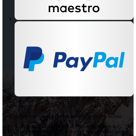
Tutti i prezzi su questo sito sono da intendersi con IVA inclusa.
© 1978 - 2026
ROSSINI SPORT
di Parravicini Alberto & C.
S.A.S. P.IVA: 00899350961 - C.F. e n.iscr. al R. I.: 08242460155 -