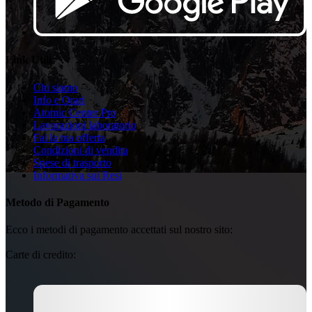
Link Utili
Chi siamo
Info e Orari
Atomic Center Pro
Lavorazioni laboratorio
Fai la tua offerta
Condizioni di vendita
Spese di trasporto
Informativa sui Resi
Metodo di Pagamento
Ecco i metodi di pagamento accettati sul nostro sito:
Carte di credito: