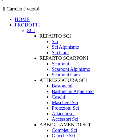
Il Carrello è vuoto!
HOME
PRODOTTI
SCI
REPARTO SCI
Sci
Sci Alpinismo
Sci Gara
REPARTO SCARPONI
Scarponi
Scarponi Alpinismo
Scarponi Gara
ATTREZZATURA SCI
Bastoncini
Bastoncini Alpinismo
Caschi
Maschere Sci
Protezioni Sci
Attacchi sci
Accessori Sci
ABBIGLIAMENTO SCI
Completi Sci
Giacche Sci