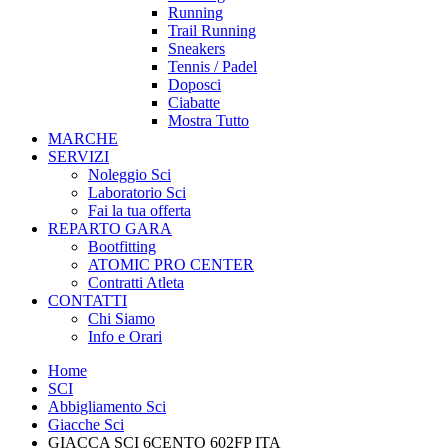
Running
Trail Running
Sneakers
Tennis / Padel
Doposci
Ciabatte
Mostra Tutto
MARCHE
SERVIZI
Noleggio Sci
Laboratorio Sci
Fai la tua offerta
REPARTO GARA
Bootfitting
ATOMIC PRO CENTER
Contratti Atleta
CONTATTI
Chi Siamo
Info e Orari
Home
SCI
Abbigliamento Sci
Giacche Sci
GIACCA SCI 6CENTO 602FP ITA