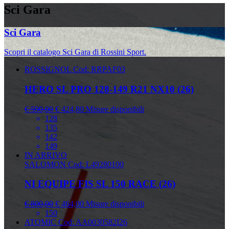
Sci Gara
Sci Gara
Scopri il catalogo Sci Gara di Rossini Sport.
ROSSIGNOL
Cod: RRPAF03
HERO SL PRO 128-149 R21 NX10 (26)
€ 590,00
€ 424,80
Misure disponibili
128
135
142
149
IN ARRIVO
SALOMON
Cod: L49280100
NI EQUIPE FIS SL 150 RACE (26)
€ 800,00
€ 464,00
Misure disponibili
150
ATOMIC
Cod: AA0030582I26