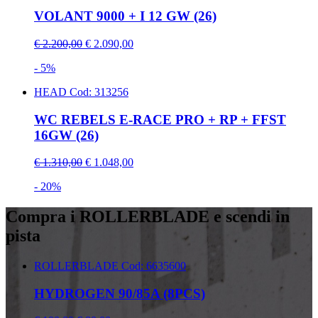
VOLANT 9000 + I 12 GW (26)
€ 2.200,00
€ 2.090,00
- 5%
HEAD
Cod: 313256
WC REBELS E-RACE PRO + RP + FFST
16GW (26)
€ 1.310,00
€ 1.048,00
- 20%
Compra i ROLLERBLADE e scendi in
pista
ROLLERBLADE
Cod: 6635600
HYDROGEN 90/85A (8PCS)