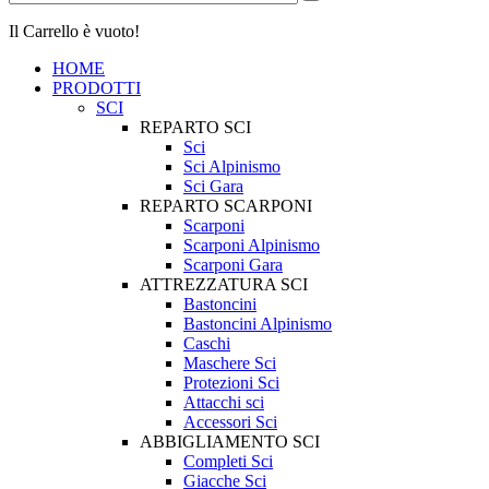
Il Carrello è vuoto!
HOME
PRODOTTI
SCI
REPARTO SCI
Sci
Sci Alpinismo
Sci Gara
REPARTO SCARPONI
Scarponi
Scarponi Alpinismo
Scarponi Gara
ATTREZZATURA SCI
Bastoncini
Bastoncini Alpinismo
Caschi
Maschere Sci
Protezioni Sci
Attacchi sci
Accessori Sci
ABBIGLIAMENTO SCI
Completi Sci
Giacche Sci