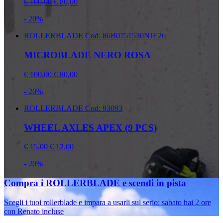
€ 100,00
€ 80,00
- 20%
ROLLERBLADE
Cod: 86B0751530NJE26
MICROBLADE NERO ROSA
€ 100,00
€ 80,00
- 20%
ROLLERBLADE
Cod: 93093
WHEEL AXLES APEX (9 PCS)
€ 15,00
€ 12,00
- 20%
Compra i ROLLERBLADE e scendi in pista
Scegli i tuoi rollerblade e impara a usarli sul serio: sabato hai 2 ore
con Renato incluse