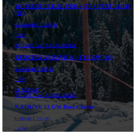
WC REBELS E-SL PRO + RP + FFST 16GW
(26)
€ 1.310,00
€ 1.048,00
- 20%
ATOMIC
Cod: AASS03628I26
REDSTER S9 RSVK S + I 12 GW (26)
€ 1.159,99
€ 985,99
- 15%
IN ARRIVO
ATOMIC
Cod: AD5002382115
N STRIVE 12 GW Bent Chetler
€ 180,00
€ 153,00
- 15%