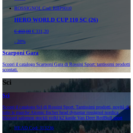
ROSSIGNOL
Cod: RBP9010
HERO WORLD CUP 110 SC (26)
€ 460,00
€ 331,20
- 28%
Scarponi Gara
Scopri il catalogo Scarponi Gara di Rossini Sport: tantissimi prodotti
scontati.
Sci
Sci
Scopri il catalogo Sci di Rossini Sport. Tantissimi prodotti, novità di
tutte le marche Atomic fischer head dynastar rossignol nordica
blizzard salomon stockli volkl k2 kastle Van Deer RedBull sport
HEAD
Cod: 313236