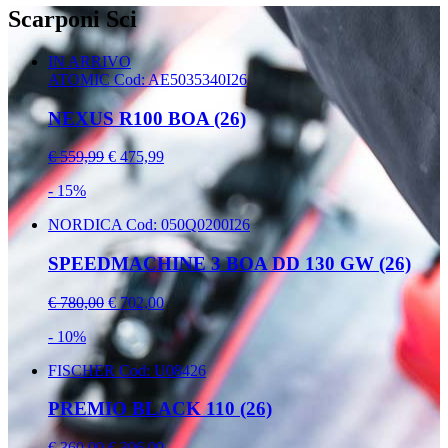
Scarponi Sci
IN ARRIVO
ATOMIC
Cod: AE5035340I26
NEXUS R100 BOA (26)
€ 559,99
€ 475,99
- 15%
NORDICA
Cod: 050Q0200I26
SPEEDMACHINE 3 BOA DD 130 GW (26)
€ 780,00
€ 702,00
- 10%
FISCHER
Cod: U08426
PREMIO BLACK 110 (26)
€ 360,00
€ 306,00