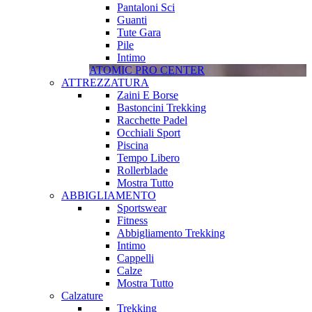
Pantaloni Sci
Guanti
Tute Gara
Pile
Intimo
ATOMIC PRO CENTER
ATTREZZATURA
Zaini E Borse
Bastoncini Trekking
Racchette Padel
Occhiali Sport
Piscina
Tempo Libero
Rollerblade
Mostra Tutto
ABBIGLIAMENTO
Sportswear
Fitness
Abbigliamento Trekking
Intimo
Cappelli
Calze
Mostra Tutto
Calzature
Trekking