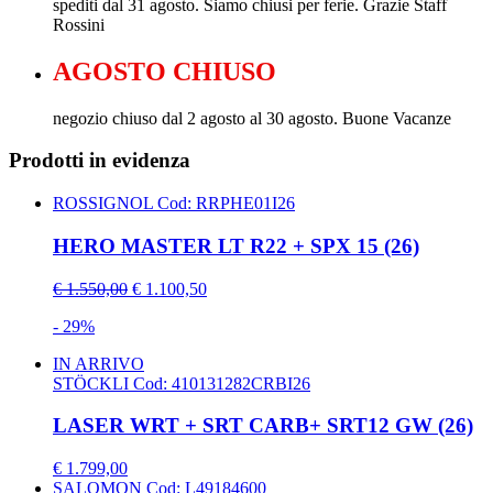
spediti dal 31 agosto. Siamo chiusi per ferie. Grazie Staff
Rossini
AGOSTO CHIUSO
negozio chiuso dal 2 agosto al 30 agosto. Buone Vacanze
Prodotti in evidenza
ROSSIGNOL
Cod: RRPHE01I26
HERO MASTER LT R22 + SPX 15 (26)
€ 1.550,00
€ 1.100,50
- 29%
IN ARRIVO
STÖCKLI
Cod: 410131282CRBI26
LASER WRT + SRT CARB+ SRT12 GW (26)
€ 1.799,00
SALOMON
Cod: L49184600