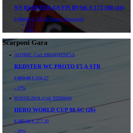
NY REDSTER G9 FIS RVSK S 173 180 (26)
€ 900,00
€ 558,00
Misure disponibili
173
180
Scarponi Gara
ATOMIC
Cod: PROTOI26F5A
REDSTER WC PROTO F5 A STR
€ 899,00
€ 656,27
- 27%
ROSSIGNOL
Cod: RBP9050
HERO WORLD CUP 90 SC (26)
€ 385,00
€ 277,20
- 28%