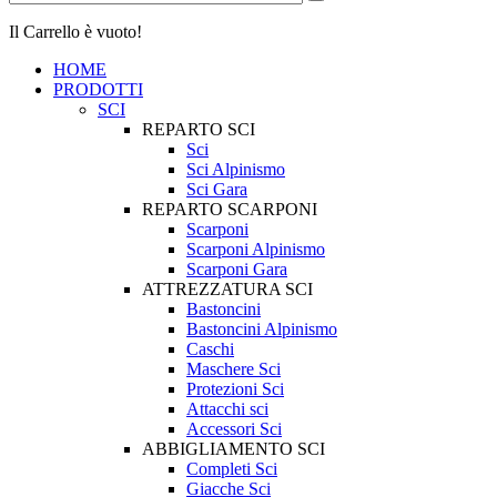
Il Carrello è vuoto!
HOME
PRODOTTI
SCI
REPARTO SCI
Sci
Sci Alpinismo
Sci Gara
REPARTO SCARPONI
Scarponi
Scarponi Alpinismo
Scarponi Gara
ATTREZZATURA SCI
Bastoncini
Bastoncini Alpinismo
Caschi
Maschere Sci
Protezioni Sci
Attacchi sci
Accessori Sci
ABBIGLIAMENTO SCI
Completi Sci
Giacche Sci