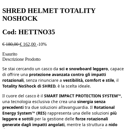
SHRED
HELMET TOTALITY
NOSHOCK
Cod:
HETTNO35
€ 180,00
€ 162,00
-10%
Esaurito
Descrizione Prodotto
Se stai cercando un casco da
sci e snowboard leggero
, capace
di offrire una
protezione avanzata contro gli impatti
rotazionali
, senza rinunciare a
vestibilità, comfort e stile
, il
Totality NoShock di SHRED.
è la scelta ideale.
Il cuore del casco è il
SMART IMPACT PROTECTION SYSTEM™
,
una tecnologia esclusiva che crea una
sinergia senza
precedenti
tra due soluzioni all’avanguardia. Il
Rotational
Energy System™ (RES)
rappresenta una delle soluzioni
più
leggere e sottili
per la gestione delle
forze rotazionali
generate dagli impatti angolati
, mentre la struttura a
nido