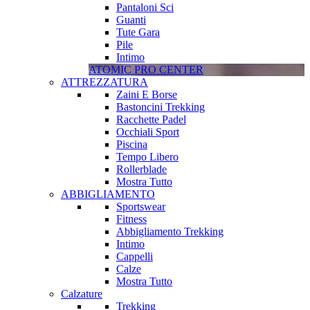
Pantaloni Sci
Guanti
Tute Gara
Pile
Intimo
ATOMIC PRO CENTER
ATTREZZATURA
Zaini E Borse
Bastoncini Trekking
Racchette Padel
Occhiali Sport
Piscina
Tempo Libero
Rollerblade
Mostra Tutto
ABBIGLIAMENTO
Sportswear
Fitness
Abbigliamento Trekking
Intimo
Cappelli
Calze
Mostra Tutto
Calzature
Trekking