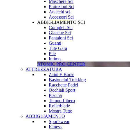
Maschere Sci
Protezioni Sci
Attacchi sci
Accessori Sci
ABBIGLIAMENTO SCI
Completi Sci
Giacche Sci
Pantaloni Sci
Guanti
Tute Gara
Pile
Intimo
ATOMIC PRO CENTER
ATTREZZATURA
Zaini E Borse
Bastoncini Trekking
Racchette Padel
Occhiali Sport
Piscina
Tempo Libero
Rollerblade
Mostra Tutto
ABBIGLIAMENTO
Sportswear
Fitness