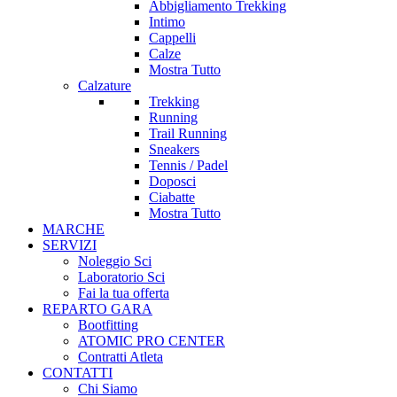
Abbigliamento Trekking
Intimo
Cappelli
Calze
Mostra Tutto
Calzature
Trekking
Running
Trail Running
Sneakers
Tennis / Padel
Doposci
Ciabatte
Mostra Tutto
MARCHE
SERVIZI
Noleggio Sci
Laboratorio Sci
Fai la tua offerta
REPARTO GARA
Bootfitting
ATOMIC PRO CENTER
Contratti Atleta
CONTATTI
Chi Siamo