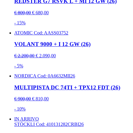
REDSTER G7 RSVK L + MI 12 GW (26)
€ 800,00
€ 680,00
- 15%
ATOMIC
Cod: AASS03752
VOLANT 9000 + I 12 GW (26)
€ 2.200,00
€ 2.090,00
- 5%
NORDICA
Cod: 0A6632MII26
MULTIPISTA DC 74TI + TPX12 FDT (26)
€ 900,00
€ 810,00
- 10%
IN ARRIVO
STÖCKLI
Cod: 410131282CRBI26