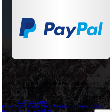
Tutti i prezzi su questo sito sono da intendersi con IVA inclusa.
© 1978 - 2026
ROSSINI SPORT
di Parravicini Alberto & C.
S.A.S. P.IVA: 00899350961 - C.F. e n.iscr. al R. I.: 08242460155 -
n. Rea: MB – 1210641
Via Comasina, 11 - 20843 Verano Brianza (MB) - Tel: +39 0362
900912 -
info@rossinisport.it
Privacy Policy
-
Cookie Policy
-
Condizioni di vendita
-
Spese di
trasporto
-
Informativa sui Resi