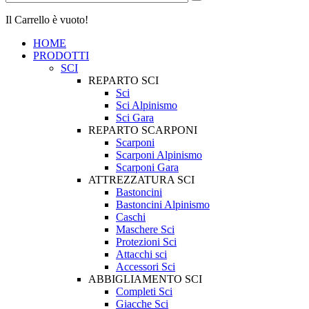
Il Carrello è vuoto!
HOME
PRODOTTI
SCI
REPARTO SCI
Sci
Sci Alpinismo
Sci Gara
REPARTO SCARPONI
Scarponi
Scarponi Alpinismo
Scarponi Gara
ATTREZZATURA SCI
Bastoncini
Bastoncini Alpinismo
Caschi
Maschere Sci
Protezioni Sci
Attacchi sci
Accessori Sci
ABBIGLIAMENTO SCI
Completi Sci
Giacche Sci