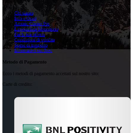
Link Utili
Chi siamo
Info e Orari
Atomic Center Pro
Lavorazioni laboratorio
Fai la tua offerta
Condizioni di vendita
Spese di trasporto
Informativa sui Resi
Metodo di Pagamento
Ecco i metodi di pagamento accettati sul nostro sito:
Carte di credito: