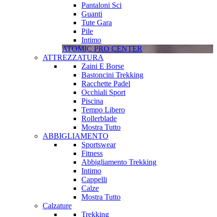
Pantaloni Sci
Guanti
Tute Gara
Pile
Intimo
ATOMIC PRO CENTER
ATTREZZATURA
Zaini E Borse
Bastoncini Trekking
Racchette Padel
Occhiali Sport
Piscina
Tempo Libero
Rollerblade
Mostra Tutto
ABBIGLIAMENTO
Sportswear
Fitness
Abbigliamento Trekking
Intimo
Cappelli
Calze
Mostra Tutto
Calzature
Trekking