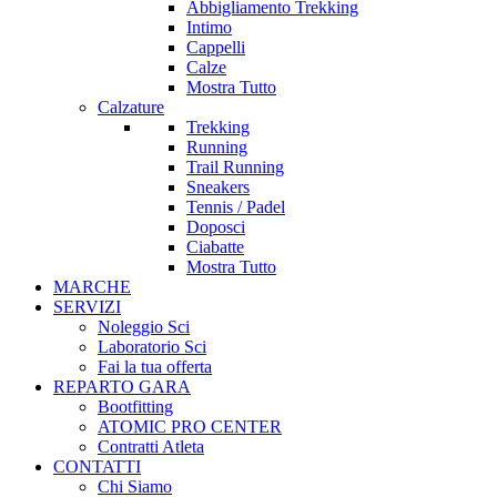
Abbigliamento Trekking
Intimo
Cappelli
Calze
Mostra Tutto
Calzature
Trekking
Running
Trail Running
Sneakers
Tennis / Padel
Doposci
Ciabatte
Mostra Tutto
MARCHE
SERVIZI
Noleggio Sci
Laboratorio Sci
Fai la tua offerta
REPARTO GARA
Bootfitting
ATOMIC PRO CENTER
Contratti Atleta
CONTATTI
Chi Siamo