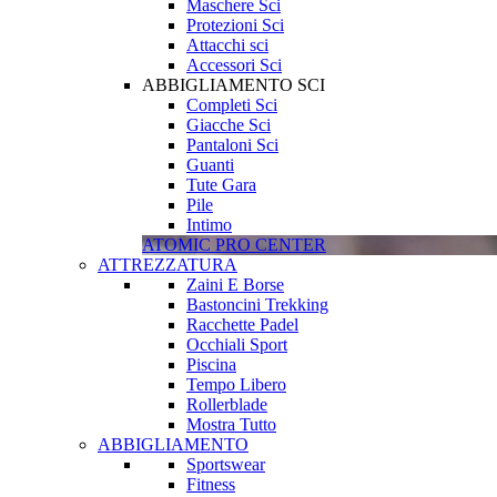
Maschere Sci
Protezioni Sci
Attacchi sci
Accessori Sci
ABBIGLIAMENTO SCI
Completi Sci
Giacche Sci
Pantaloni Sci
Guanti
Tute Gara
Pile
Intimo
ATOMIC PRO CENTER
ATTREZZATURA
Zaini E Borse
Bastoncini Trekking
Racchette Padel
Occhiali Sport
Piscina
Tempo Libero
Rollerblade
Mostra Tutto
ABBIGLIAMENTO
Sportswear
Fitness