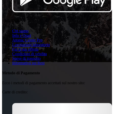
Link Utili
Chi siamo
Info e Orari
Atomic Center Pro
Lavorazioni laboratorio
Fai la tua offerta
Condizioni di vendita
Spese di trasporto
Informativa sui Resi
Metodo di Pagamento
Ecco i metodi di pagamento accettati sul nostro sito:
Carte di credito: