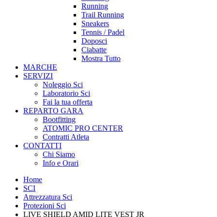
Running
Trail Running
Sneakers
Tennis / Padel
Doposci
Ciabatte
Mostra Tutto
MARCHE
SERVIZI
Noleggio Sci
Laboratorio Sci
Fai la tua offerta
REPARTO GARA
Bootfitting
ATOMIC PRO CENTER
Contratti Atleta
CONTATTI
Chi Siamo
Info e Orari
Home
SCI
Attrezzatura Sci
Protezioni Sci
LIVE SHIELD AMID LITE VEST JR