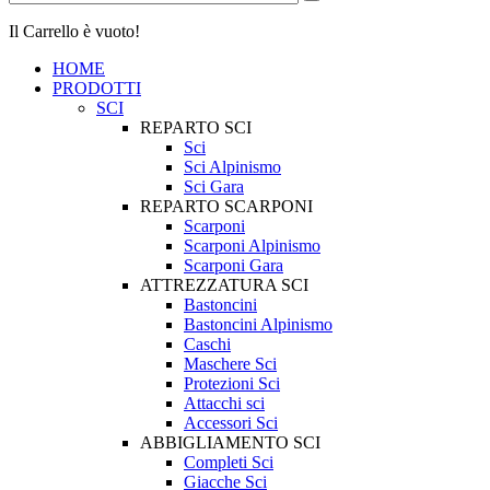
Il Carrello è vuoto!
HOME
PRODOTTI
SCI
REPARTO SCI
Sci
Sci Alpinismo
Sci Gara
REPARTO SCARPONI
Scarponi
Scarponi Alpinismo
Scarponi Gara
ATTREZZATURA SCI
Bastoncini
Bastoncini Alpinismo
Caschi
Maschere Sci
Protezioni Sci
Attacchi sci
Accessori Sci
ABBIGLIAMENTO SCI
Completi Sci
Giacche Sci