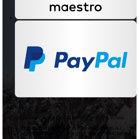
Tutti i prezzi su questo sito sono da intendersi con IVA inclusa.
© 1978 - 2026
ROSSINI SPORT
di Parravicini Alberto & C.
S.A.S. P.IVA: 00899350961 - C.F. e n.iscr. al R. I.: 08242460155 -