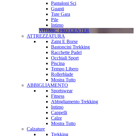
Pantaloni Sci
Guanti
Tute Gara
Pile
Intimo
ATOMIC PRO CENTER
ATTREZZATURA
Zaini E Borse
Bastoncini Trekking
Racchette Padel
Occhiali Sport
Piscina
Tempo Libero
Rollerblade
Mostra Tutto
ABBIGLIAMENTO
Sportswear
Fitness
Abbigliamento Trekking
Intimo
Cappelli
Calze
Mostra Tutto
Calzature
Trekking