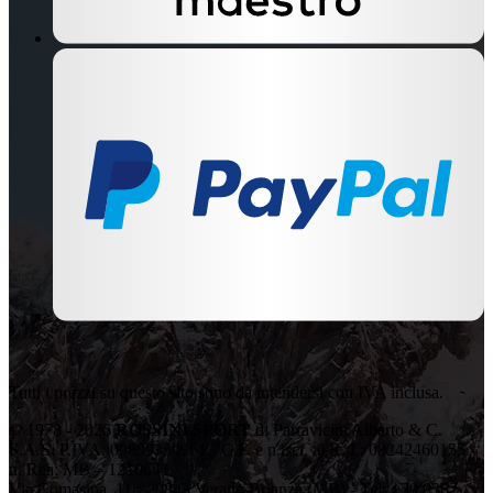
Tutti i prezzi su questo sito sono da intendersi con IVA inclusa.
© 1978 - 2026
ROSSINI SPORT
di Parravicini Alberto & C.
S.A.S. P.IVA: 00899350961 - C.F. e n.iscr. al R. I.: 08242460155 -
n. Rea: MB – 1210641
Via Comasina, 11 - 20843 Verano Brianza (MB) - Tel: +39 0362