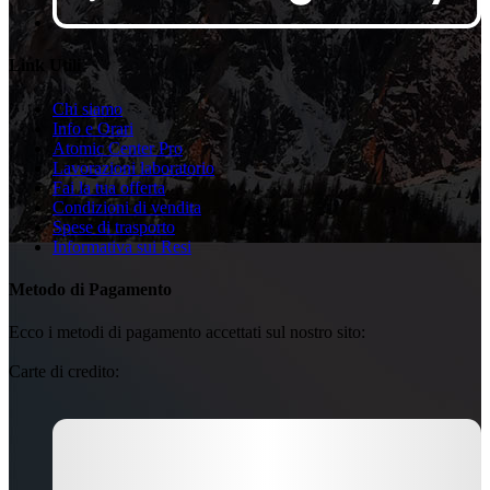
Link Utili
Chi siamo
Info e Orari
Atomic Center Pro
Lavorazioni laboratorio
Fai la tua offerta
Condizioni di vendita
Spese di trasporto
Informativa sui Resi
Metodo di Pagamento
Ecco i metodi di pagamento accettati sul nostro sito:
Carte di credito: