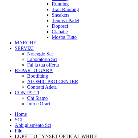
Running
Trail Running
Sneakers
Tennis / Padel
Doposci
Ciabatte
Mostra Tutto
MARCHE
SERVIZI
Noleggio Sci
Laboratorio Sci
Fai la tua offerta
REPARTO GARA
Bootfitting
ATOMIC PRO CENTER
Contratti Atleta
CONTATTI
Chi Siamo
Info e Orari
Home
SCI
Abbigliamento Sci
Pile
LUPETTO TYNSET OPTICAL WHITE