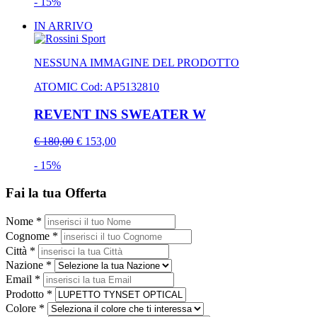
- 15%
IN ARRIVO
NESSUNA IMMAGINE DEL PRODOTTO
ATOMIC
Cod: AP5132810
REVENT INS SWEATER W
€ 180,00
€ 153,00
- 15%
Fai la tua Offerta
Nome *
Cognome *
Città *
Nazione *
Email *
Prodotto *
Colore *