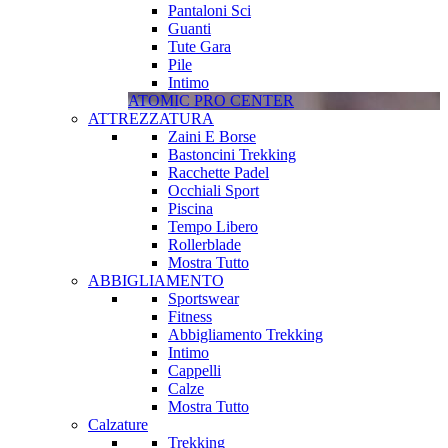
Pantaloni Sci
Guanti
Tute Gara
Pile
Intimo
ATOMIC PRO CENTER
ATTREZZATURA
Zaini E Borse
Bastoncini Trekking
Racchette Padel
Occhiali Sport
Piscina
Tempo Libero
Rollerblade
Mostra Tutto
ABBIGLIAMENTO
Sportswear
Fitness
Abbigliamento Trekking
Intimo
Cappelli
Calze
Mostra Tutto
Calzature
Trekking