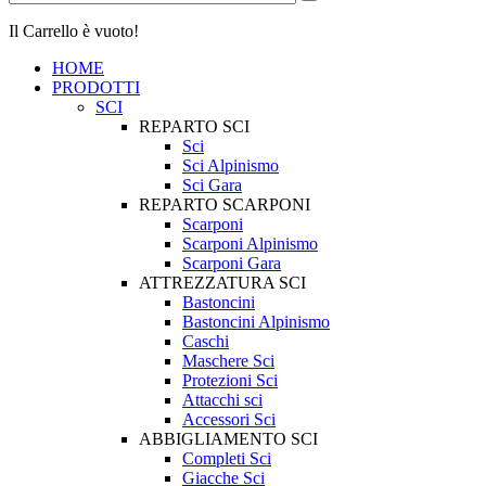
Il Carrello è vuoto!
HOME
PRODOTTI
SCI
REPARTO SCI
Sci
Sci Alpinismo
Sci Gara
REPARTO SCARPONI
Scarponi
Scarponi Alpinismo
Scarponi Gara
ATTREZZATURA SCI
Bastoncini
Bastoncini Alpinismo
Caschi
Maschere Sci
Protezioni Sci
Attacchi sci
Accessori Sci
ABBIGLIAMENTO SCI
Completi Sci
Giacche Sci