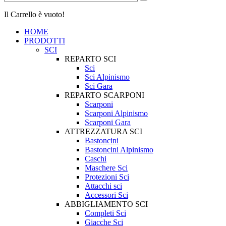
Il Carrello è vuoto!
HOME
PRODOTTI
SCI
REPARTO SCI
Sci
Sci Alpinismo
Sci Gara
REPARTO SCARPONI
Scarponi
Scarponi Alpinismo
Scarponi Gara
ATTREZZATURA SCI
Bastoncini
Bastoncini Alpinismo
Caschi
Maschere Sci
Protezioni Sci
Attacchi sci
Accessori Sci
ABBIGLIAMENTO SCI
Completi Sci
Giacche Sci