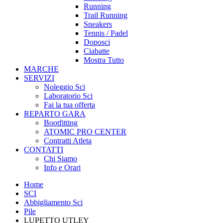
Running
Trail Running
Sneakers
Tennis / Padel
Doposci
Ciabatte
Mostra Tutto
MARCHE
SERVIZI
Noleggio Sci
Laboratorio Sci
Fai la tua offerta
REPARTO GARA
Bootfitting
ATOMIC PRO CENTER
Contratti Atleta
CONTATTI
Chi Siamo
Info e Orari
Home
SCI
Abbigliamento Sci
Pile
LUPETTO UTLEY