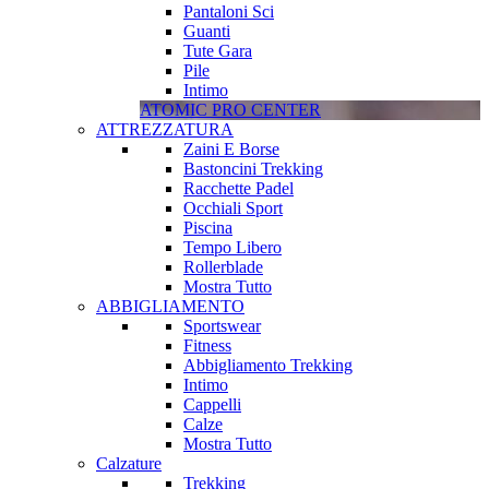
Pantaloni Sci
Guanti
Tute Gara
Pile
Intimo
ATOMIC PRO CENTER
ATTREZZATURA
Zaini E Borse
Bastoncini Trekking
Racchette Padel
Occhiali Sport
Piscina
Tempo Libero
Rollerblade
Mostra Tutto
ABBIGLIAMENTO
Sportswear
Fitness
Abbigliamento Trekking
Intimo
Cappelli
Calze
Mostra Tutto
Calzature
Trekking