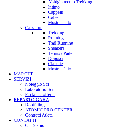
Abbigliamento Trekking
Intimo
Cappelli
Calze
Mostra Tutto
Calzature
Trekking
Running
Trail Running
Sneakers
Tennis / Padel
Doposci
Ciabatte
Mostra Tutto
MARCHE
SERVIZI
Noleggio Sci
Laboratorio Sci
Fai la tua offerta
REPARTO GARA
Bootfitting
ATOMIC PRO CENTER
Contratti Atleta
CONTATTI
Chi Siamo