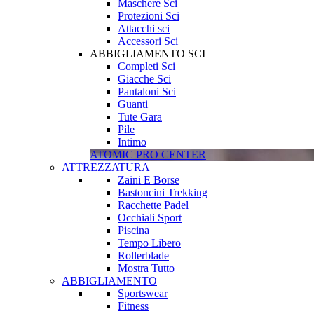
Maschere Sci
Protezioni Sci
Attacchi sci
Accessori Sci
ABBIGLIAMENTO SCI
Completi Sci
Giacche Sci
Pantaloni Sci
Guanti
Tute Gara
Pile
Intimo
ATOMIC PRO CENTER
ATTREZZATURA
Zaini E Borse
Bastoncini Trekking
Racchette Padel
Occhiali Sport
Piscina
Tempo Libero
Rollerblade
Mostra Tutto
ABBIGLIAMENTO
Sportswear
Fitness