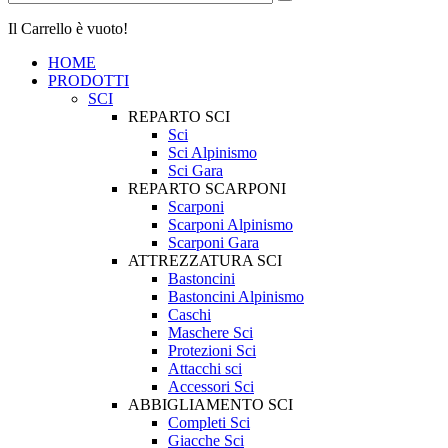
Il Carrello è vuoto!
HOME
PRODOTTI
SCI
REPARTO SCI
Sci
Sci Alpinismo
Sci Gara
REPARTO SCARPONI
Scarponi
Scarponi Alpinismo
Scarponi Gara
ATTREZZATURA SCI
Bastoncini
Bastoncini Alpinismo
Caschi
Maschere Sci
Protezioni Sci
Attacchi sci
Accessori Sci
ABBIGLIAMENTO SCI
Completi Sci
Giacche Sci