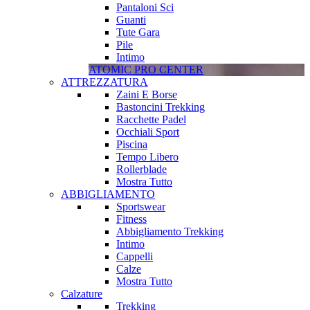
Pantaloni Sci
Guanti
Tute Gara
Pile
Intimo
ATOMIC PRO CENTER
ATTREZZATURA
Zaini E Borse
Bastoncini Trekking
Racchette Padel
Occhiali Sport
Piscina
Tempo Libero
Rollerblade
Mostra Tutto
ABBIGLIAMENTO
Sportswear
Fitness
Abbigliamento Trekking
Intimo
Cappelli
Calze
Mostra Tutto
Calzature
Trekking