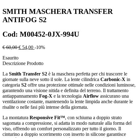
SMITH
MASCHERA TRANSFER
ANTIFOG S2
Cod:
M00452-0JX-994U
€ 60,00
€ 54,00
-10%
Esaurito
Descrizione Prodotto
La 
Smith Transfer S2
 è la maschera perfetta per chi trascorre le 
giornate sulla neve sotto il sole. La lente cilindrica 
Carbonic‑X
 in 
categoria 
S2
 offre una protezione ottimale nelle condizioni luminose, 
garantendo una visione nitida e definita del terreno. Il trattamento 
antiappannamento 
Fog‑X
 e la tecnologia 
Airflow
 assicurano una 
ventilazione costante, mantenendo la lente limpida anche durante le 
risalite o nelle fasi più intense della giornata.
La montatura 
Responsive Fit™
, con schiuma a doppio strato 
sagomata a compressione, si adatta in modo naturale alla forma del 
viso, offrendo un comfort personalizzato per tutto il giorno. Il 
cinturino a doppio scorrimento con inserto in silicone garantisce 