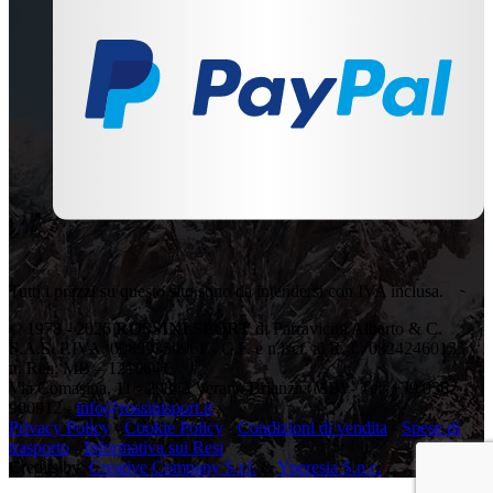
Tutti i prezzi su questo sito sono da intendersi con IVA inclusa.
© 1978 - 2026
ROSSINI SPORT
di Parravicini Alberto & C.
S.A.S. P.IVA: 00899350961 - C.F. e n.iscr. al R. I.: 08242460155 -
n. Rea: MB – 1210641
Via Comasina, 11 - 20843 Verano Brianza (MB) - Tel: +39 0362
900912 -
info@rossinisport.it
Privacy Policy
-
Cookie Policy
-
Condizioni di vendita
-
Spese di
trasporto
-
Informativa sui Resi
Credits by:
Creative Company S.r.l.
&
Yperesia S.n.c.