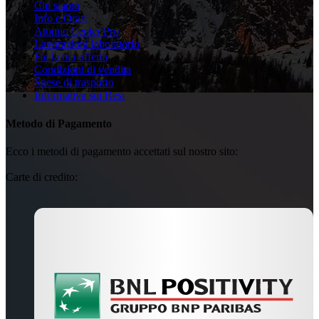
Chi siamo
Info e Orari
Atomic Center Pro
Lavorazioni laboratorio
Fai la tua offerta
Condizioni di vendita
Spese di trasporto
Informativa sui Resi
Metodo di Pagamento
Ecco i metodi di pagamento accettati sul nostro sito:
Carte di credito: