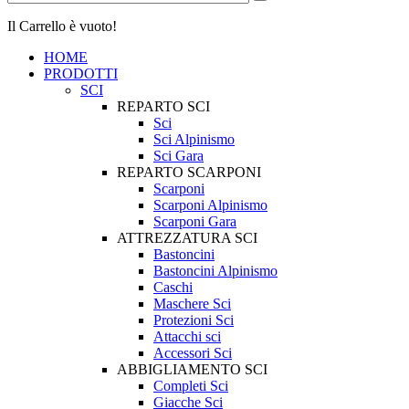
Il Carrello è vuoto!
HOME
PRODOTTI
SCI
REPARTO SCI
Sci
Sci Alpinismo
Sci Gara
REPARTO SCARPONI
Scarponi
Scarponi Alpinismo
Scarponi Gara
ATTREZZATURA SCI
Bastoncini
Bastoncini Alpinismo
Caschi
Maschere Sci
Protezioni Sci
Attacchi sci
Accessori Sci
ABBIGLIAMENTO SCI
Completi Sci
Giacche Sci