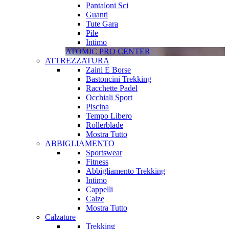
Pantaloni Sci
Guanti
Tute Gara
Pile
Intimo
ATOMIC PRO CENTER
ATTREZZATURA
Zaini E Borse
Bastoncini Trekking
Racchette Padel
Occhiali Sport
Piscina
Tempo Libero
Rollerblade
Mostra Tutto
ABBIGLIAMENTO
Sportswear
Fitness
Abbigliamento Trekking
Intimo
Cappelli
Calze
Mostra Tutto
Calzature
Trekking