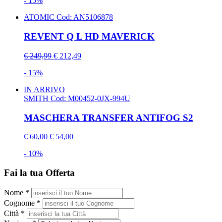
- 15%
ATOMIC
Cod: AN5106878
REVENT Q L HD MAVERICK
€ 249,99
€ 212,49
- 15%
IN ARRIVO
SMITH
Cod: M00452-0JX-994U
MASCHERA TRANSFER ANTIFOG S2
€ 60,00
€ 54,00
- 10%
Fai la tua Offerta
Nome *
Cognome *
Città *