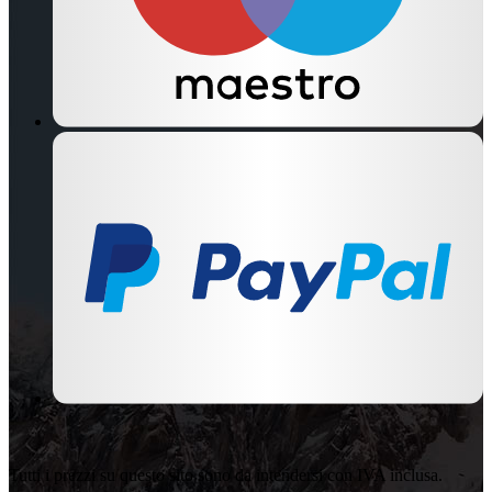
Tutti i prezzi su questo sito sono da intendersi con IVA inclusa.