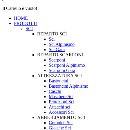
Il Carrello è vuoto!
HOME
PRODOTTI
SCI
REPARTO SCI
Sci
Sci Alpinismo
Sci Gara
REPARTO SCARPONI
Scarponi
Scarponi Alpinismo
Scarponi Gara
ATTREZZATURA SCI
Bastoncini
Bastoncini Alpinismo
Caschi
Maschere Sci
Protezioni Sci
Attacchi sci
Accessori Sci
ABBIGLIAMENTO SCI
Completi Sci
Giacche Sci