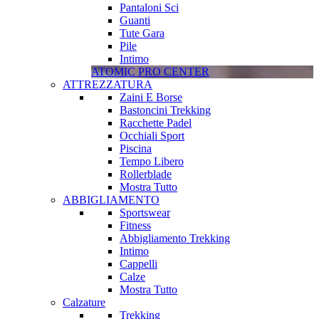
Pantaloni Sci
Guanti
Tute Gara
Pile
Intimo
ATOMIC PRO CENTER
ATTREZZATURA
Zaini E Borse
Bastoncini Trekking
Racchette Padel
Occhiali Sport
Piscina
Tempo Libero
Rollerblade
Mostra Tutto
ABBIGLIAMENTO
Sportswear
Fitness
Abbigliamento Trekking
Intimo
Cappelli
Calze
Mostra Tutto
Calzature
Trekking