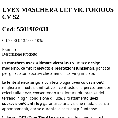
UVEX
MASCHERA ULT VICTORIOUS
CV S2
Cod:
5501902030
€ 150,00
€ 135,00
-10%
Esaurito
Descrizione Prodotto
La
maschera uvex Ultimate Victorius CV
unisce
design
moderno, comfort elevato e prestazioni funzionali
, pensata
per gli sciatori sportivi che amano il carving in pista.
La
lente sferica singola
con tecnologia
uvex colorvision®
migliora in modo significativo il contrasto e la percezione dei
colori sulla neve, consentendo una lettura più precisa del
terreno in ogni condizione di luce. Il trattamento
uvex
supravision® anti-fog
garantisce una visione nitida e senza
appannamenti, anche durante le sessioni più intense.
Il design
OTG (Over The Glasses)
permette di indossare la