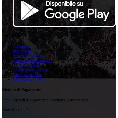
Link Utili
Chi siamo
Info e Orari
Atomic Center Pro
Lavorazioni laboratorio
Fai la tua offerta
Condizioni di vendita
Spese di trasporto
Informativa sui Resi
Metodo di Pagamento
Ecco i metodi di pagamento accettati sul nostro sito:
Carte di credito: