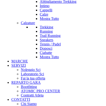
Abbigliamento Trekking
Intimo
Cappelli
Calze
Mostra Tutto
Calzature
Trekking
Running
Trail Running
Sneakers
Tennis / Padel
Doposci
Ciabatte
Mostra Tutto
MARCHE
SERVIZI
Noleggio Sci
Laboratorio Sci
Fai la tua offerta
REPARTO GARA
Bootfitting
ATOMIC PRO CENTER
Contratti Atleta
CONTATTI
Chi Siamo