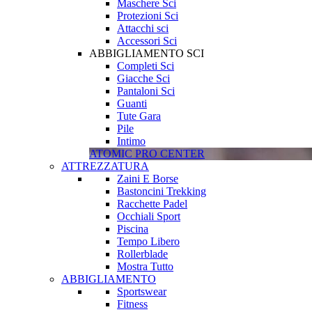
Maschere Sci
Protezioni Sci
Attacchi sci
Accessori Sci
ABBIGLIAMENTO SCI
Completi Sci
Giacche Sci
Pantaloni Sci
Guanti
Tute Gara
Pile
Intimo
ATOMIC PRO CENTER
ATTREZZATURA
Zaini E Borse
Bastoncini Trekking
Racchette Padel
Occhiali Sport
Piscina
Tempo Libero
Rollerblade
Mostra Tutto
ABBIGLIAMENTO
Sportswear
Fitness