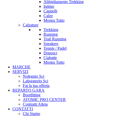
Abbigliamento Trekking
Intimo
Cappelli
Calze
Mostra Tutto
Calzature
Trekking
Running
Trail Running
Sneakers
Tennis / Padel
Doposci
Ciabatte
Mostra Tutto
MARCHE
SERVIZI
Noleggio Sci
Laboratorio Sci
Fai la tua offerta
REPARTO GARA
Bootfitting
ATOMIC PRO CENTER
Contratti Atleta
CONTATTI
Chi Siamo