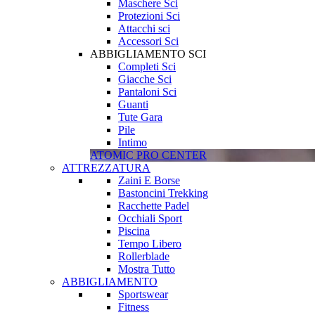
Maschere Sci
Protezioni Sci
Attacchi sci
Accessori Sci
ABBIGLIAMENTO SCI
Completi Sci
Giacche Sci
Pantaloni Sci
Guanti
Tute Gara
Pile
Intimo
ATOMIC PRO CENTER
ATTREZZATURA
Zaini E Borse
Bastoncini Trekking
Racchette Padel
Occhiali Sport
Piscina
Tempo Libero
Rollerblade
Mostra Tutto
ABBIGLIAMENTO
Sportswear
Fitness