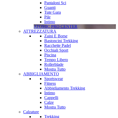
Pantaloni Sci
Guanti
Tute Gara
Pile
Intimo
ATOMIC PRO CENTER
ATTREZZATURA
Zaini E Borse
Bastoncini Trekking
Racchette Padel
Occhiali Sport
Piscina
Tempo Libero
Rollerblade
Mostra Tutto
ABBIGLIAMENTO
Sportswear
Fitness
Abbigliamento Trekking
Intimo
Cappelli
Calze
Mostra Tutto
Calzature
Trekking