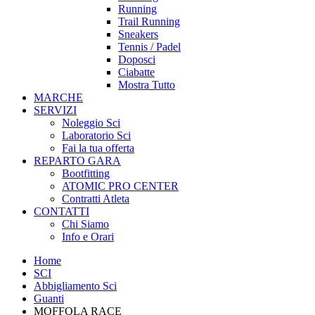
Running
Trail Running
Sneakers
Tennis / Padel
Doposci
Ciabatte
Mostra Tutto
MARCHE
SERVIZI
Noleggio Sci
Laboratorio Sci
Fai la tua offerta
REPARTO GARA
Bootfitting
ATOMIC PRO CENTER
Contratti Atleta
CONTATTI
Chi Siamo
Info e Orari
Home
SCI
Abbigliamento Sci
Guanti
MOFFOLA RACE