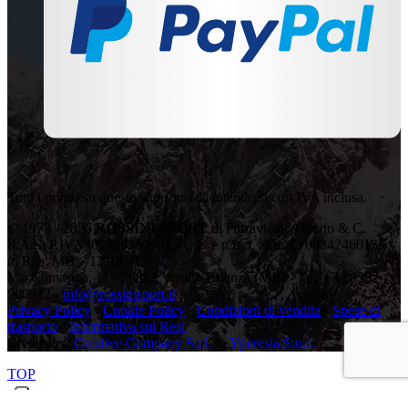
Tutti i prezzi su questo sito sono da intendersi con IVA inclusa.
© 1978 - 2026
ROSSINI SPORT
di Parravicini Alberto & C.
S.A.S. P.IVA: 00899350961 - C.F. e n.iscr. al R. I.: 08242460155 -
n. Rea: MB – 1210641
Via Comasina, 11 - 20843 Verano Brianza (MB) - Tel: +39 0362
900912 -
info@rossinisport.it
Privacy Policy
-
Cookie Policy
-
Condizioni di vendita
-
Spese di
trasporto
-
Informativa sui Resi
Credits by:
Creative Company S.r.l.
&
Yperesia S.n.c.
TOP