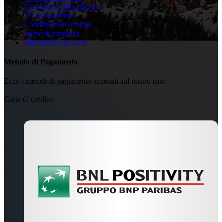
Lavorazioni laboratorio
Fai la tua offerta
Condizioni di vendita
Spese di trasporto
Informativa sui Resi
Metodo di Pagamento
Ecco i metodi di pagamento accettati sul nostro sito:
Carte di credito: