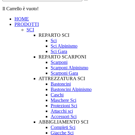
Il Carrello è vuoto!
HOME
PRODOTTI
SCI
REPARTO SCI
Sci
Sci Alpinismo
Sci Gara
REPARTO SCARPONI
Scarponi
Scarponi Alpinismo
Scarponi Gara
ATTREZZATURA SCI
Bastoncini
Bastoncini Alpinismo
Caschi
Maschere Sci
Protezioni Sci
Attacchi sci
Accessori Sci
ABBIGLIAMENTO SCI
Completi Sci
Giacche Sci