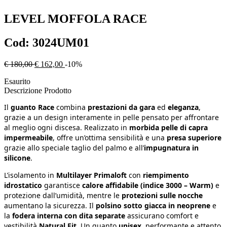
LEVEL
MOFFOLA RACE
Cod:
3024UM01
€ 180,00
€ 162,00
-10%
Esaurito
Descrizione Prodotto
Il
guanto Race
combina
prestazioni da gara
ed
eleganza
,
grazie a un design interamente in pelle pensato per affrontare
al meglio ogni discesa. Realizzato in
morbida pelle di capra
impermeabile
, offre un’ottima sensibilità e una
presa superiore
grazie allo speciale taglio del palmo e all’
impugnatura in
silicone
.
L’isolamento in
Multilayer Primaloft
con
riempimento
idrostatico
garantisce
calore affidabile (indice 3000 – Warm)
e
protezione dall’umidità, mentre le
protezioni sulle nocche
aumentano la sicurezza. Il
polsino sotto giacca in neoprene
e
la
fodera interna con dita separate
assicurano comfort e
vestibilità
Natural Fit
. Un guanto
unisex
, performante e attento