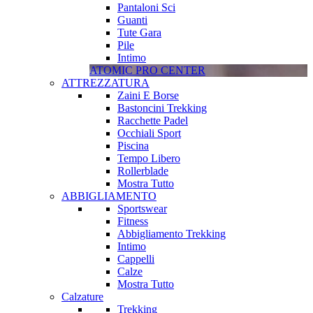
Pantaloni Sci
Guanti
Tute Gara
Pile
Intimo
ATOMIC PRO CENTER
ATTREZZATURA
Zaini E Borse
Bastoncini Trekking
Racchette Padel
Occhiali Sport
Piscina
Tempo Libero
Rollerblade
Mostra Tutto
ABBIGLIAMENTO
Sportswear
Fitness
Abbigliamento Trekking
Intimo
Cappelli
Calze
Mostra Tutto
Calzature
Trekking