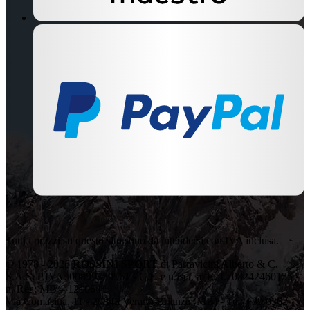
Tutti i prezzi su questo sito sono da intendersi con IVA inclusa.
© 1978 - 2026
ROSSINI SPORT
di Parravicini Alberto & C.
S.A.S. P.IVA: 00899350961 - C.F. e n.iscr. al R. I.: 08242460155 -
n. Rea: MB – 1210641
Via Comasina, 11 - 20843 Verano Brianza (MB) - Tel: +39 0362