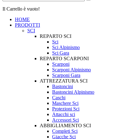
Il Carrello è vuoto!
HOME
PRODOTTI
SCI
REPARTO SCI
Sci
Sci Alpinismo
Sci Gara
REPARTO SCARPONI
Scarponi
Scarponi Alpinismo
Scarponi Gara
ATTREZZATURA SCI
Bastoncini
Bastoncini Alpinismo
Caschi
Maschere Sci
Protezioni Sci
Attacchi sci
Accessori Sci
ABBIGLIAMENTO SCI
Completi Sci
Giacche Sci