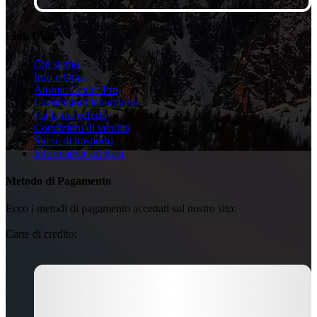
Link Utili
Chi siamo
Info e Orari
Atomic Center Pro
Lavorazioni laboratorio
Fai la tua offerta
Condizioni di vendita
Spese di trasporto
Informativa sui Resi
Metodo di Pagamento
Ecco i metodi di pagamento accettati sul nostro sito:
Carte di credito: