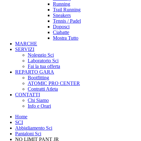
Running
Trail Running
Sneakers
Tennis / Padel
Doposci
Ciabatte
Mostra Tutto
MARCHE
SERVIZI
Noleggio Sci
Laboratorio Sci
Fai la tua offerta
REPARTO GARA
Bootfitting
ATOMIC PRO CENTER
Contratti Atleta
CONTATTI
Chi Siamo
Info e Orari
Home
SCI
Abbigliamento Sci
Pantaloni Sci
NO LIMIT PANT JR