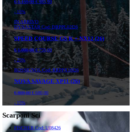
€ 1.159,99
€ 985,99
- 15%
IN ARRIVO
DYNASTAR
Cod: DRPPL02I26
SPEED COURSE GS K + NX12 (26)
€ 1.000,00
€ 750,00
- 25%
ROSSIGNOL
Cod: RRPPX16I26
NOVA SAVAGE XP11 (26)
€ 800,00
€ 680,00
- 15%
Scarponi Sci
FISCHER
Cod: U08426