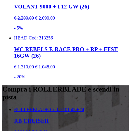
VOLANT 9000 + I 12 GW (26)
€ 2.200,00
€ 2.090,00
- 5%
HEAD
Cod: 313256
WC REBELS E-RACE PRO + RP + FFST
16GW (26)
€ 1.310,00
€ 1.048,00
- 20%
Compra i ROLLERBLADE e scendi in
pista
ROLLERBLADE
Cod: 7101500E24
RB CRUISER