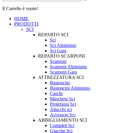
Il Carrello è vuoto!
HOME
PRODOTTI
SCI
REPARTO SCI
Sci
Sci Alpinismo
Sci Gara
REPARTO SCARPONI
Scarponi
Scarponi Alpinismo
Scarponi Gara
ATTREZZATURA SCI
Bastoncini
Bastoncini Alpinismo
Caschi
Maschere Sci
Protezioni Sci
Attacchi sci
Accessori Sci
ABBIGLIAMENTO SCI
Completi Sci
Giacche Sci