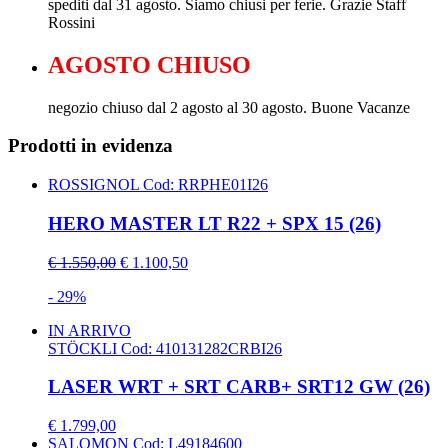
spediti dal 31 agosto. Siamo chiusi per ferie. Grazie Staff
Rossini
AGOSTO CHIUSO
negozio chiuso dal 2 agosto al 30 agosto. Buone Vacanze
Prodotti in evidenza
ROSSIGNOL
Cod: RRPHE01I26
HERO MASTER LT R22 + SPX 15 (26)
€ 1.550,00
€ 1.100,50
- 29%
IN ARRIVO
STÖCKLI
Cod: 410131282CRBI26
LASER WRT + SRT CARB+ SRT12 GW (26)
€ 1.799,00
SALOMON
Cod: L49184600