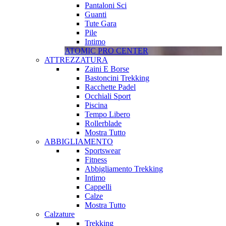
Pantaloni Sci
Guanti
Tute Gara
Pile
Intimo
ATOMIC PRO CENTER
ATTREZZATURA
Zaini E Borse
Bastoncini Trekking
Racchette Padel
Occhiali Sport
Piscina
Tempo Libero
Rollerblade
Mostra Tutto
ABBIGLIAMENTO
Sportswear
Fitness
Abbigliamento Trekking
Intimo
Cappelli
Calze
Mostra Tutto
Calzature
Trekking