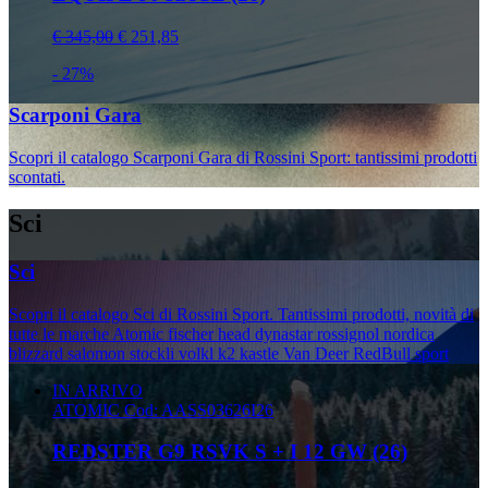
€ 345,00
€ 251,85
- 27%
Scarponi Gara
Scopri il catalogo Scarponi Gara di Rossini Sport: tantissimi prodotti
scontati.
Sci
Sci
Scopri il catalogo Sci di Rossini Sport. Tantissimi prodotti, novità di
tutte le marche Atomic fischer head dynastar rossignol nordica
blizzard salomon stockli volkl k2 kastle Van Deer RedBull sport
IN ARRIVO
ATOMIC
Cod: AASS03626I26
REDSTER G9 RSVK S + I 12 GW (26)