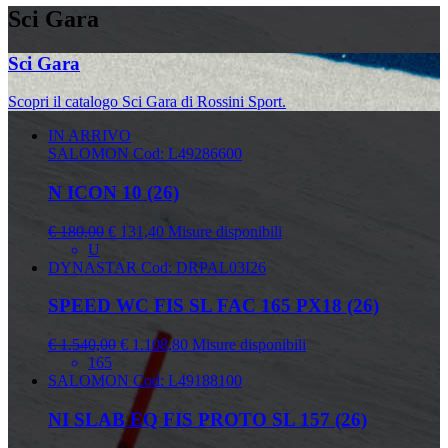
Sci Gara
Sci Gara
Scopri il catalogo Sci Gara di Rossini Sport.
IN ARRIVO
SALOMON
Cod: L49286600
N ICON 10 (26)
€ 180,00
€ 131,40
Misure disponibili
U
DYNASTAR
Cod: DRPAL03I26
SPEED WC FIS SL FAC 165 PX18 (26)
€ 1.540,00
€ 1.108,80
Misure disponibili
165
SALOMON
Cod: L49188100
NI SLAB EQ FIS PROTO SL 157 (26)