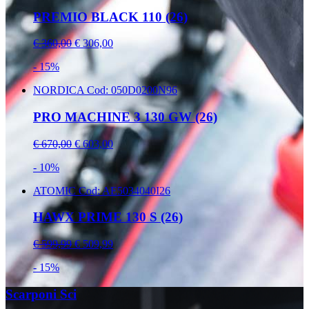
PREMIO BLACK 110 (26)
€ 360,00
€ 306,00
- 15%
NORDICA
Cod: 050D0200N96
PRO MACHINE 3 130 GW (26)
€ 670,00
€ 603,00
- 10%
ATOMIC
Cod: AE5034040I26
HAWX PRIME 130 S (26)
€ 599,99
€ 509,99
- 15%
Scarponi Sci