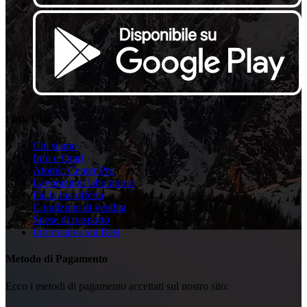
Link Utili
Chi siamo
Info e Orari
Atomic Center Pro
Lavorazioni laboratorio
Fai la tua offerta
Condizioni di vendita
Spese di trasporto
Informativa sui Resi
Metodo di Pagamento
Ecco i metodi di pagamento accettati sul nostro sito: