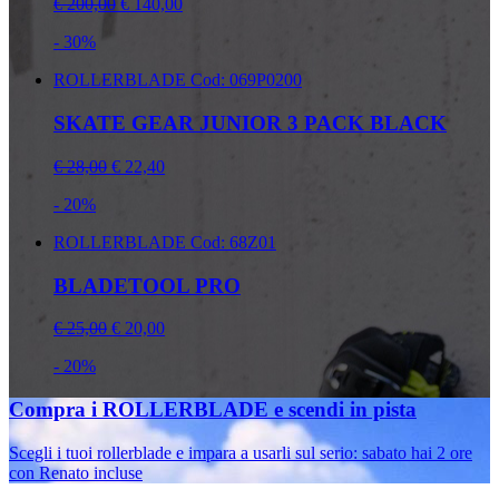
€ 200,00
€ 140,00
- 30%
ROLLERBLADE
Cod: 069P0200
SKATE GEAR JUNIOR 3 PACK BLACK
€ 28,00
€ 22,40
- 20%
ROLLERBLADE
Cod: 68Z01
BLADETOOL PRO
€ 25,00
€ 20,00
- 20%
Compra i ROLLERBLADE e scendi in pista
Scegli i tuoi rollerblade e impara a usarli sul serio: sabato hai 2 ore
con Renato incluse