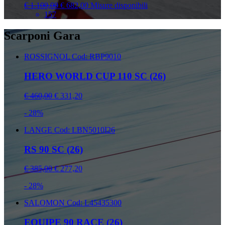
€ 1.100,00
€ 682,00
Misure disponibili
157
Scarponi Gara
ROSSIGNOL
Cod: RBP9010
HERO WORLD CUP 110 SC (26)
€ 460,00
€ 331,20
- 28%
LANGE
Cod: LBN5010I26
RS 90 SC (26)
€ 385,00
€ 277,20
- 28%
SALOMON
Cod: L45435300
EQUIPE 90 RACE (26)