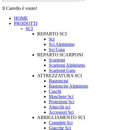
Il Carrello è vuoto!
HOME
PRODOTTI
SCI
REPARTO SCI
Sci
Sci Alpinismo
Sci Gara
REPARTO SCARPONI
Scarponi
Scarponi Alpinismo
Scarponi Gara
ATTREZZATURA SCI
Bastoncini
Bastoncini Alpinismo
Caschi
Maschere Sci
Protezioni Sci
Attacchi sci
Accessori Sci
ABBIGLIAMENTO SCI
Completi Sci
Giacche Sci