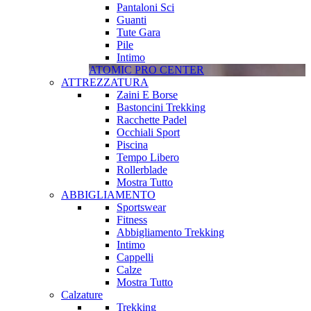
Pantaloni Sci
Guanti
Tute Gara
Pile
Intimo
ATOMIC PRO CENTER
ATTREZZATURA
Zaini E Borse
Bastoncini Trekking
Racchette Padel
Occhiali Sport
Piscina
Tempo Libero
Rollerblade
Mostra Tutto
ABBIGLIAMENTO
Sportswear
Fitness
Abbigliamento Trekking
Intimo
Cappelli
Calze
Mostra Tutto
Calzature
Trekking