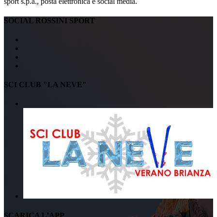
sport s.p.a., posta elettronica e social media.
SOCIAL ROSSINI SPORT
SCI CLUB "LA NEVE"
SCARICA L’APP