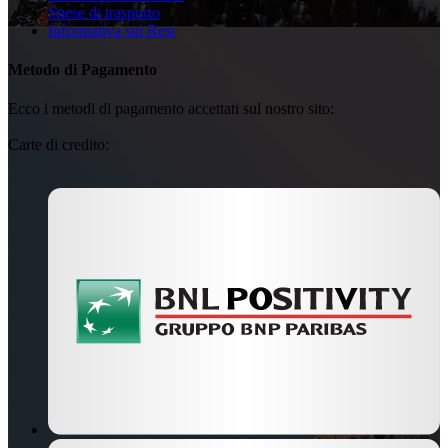
Spese di trasporto
Informativa sui Resi
Metodo di Pagamento
Ecco i metodi di pagamento accettati sul nostro sito:
Carte di credito: