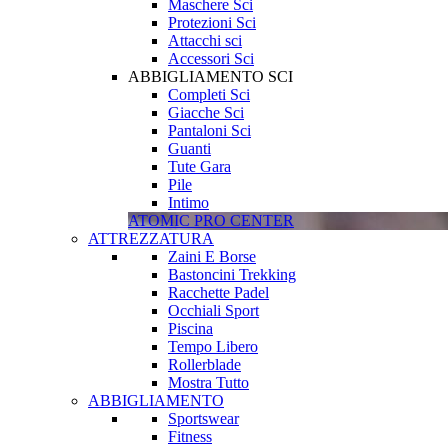
Maschere Sci
Protezioni Sci
Attacchi sci
Accessori Sci
ABBIGLIAMENTO SCI
Completi Sci
Giacche Sci
Pantaloni Sci
Guanti
Tute Gara
Pile
Intimo
ATOMIC PRO CENTER
ATTREZZATURA
Zaini E Borse
Bastoncini Trekking
Racchette Padel
Occhiali Sport
Piscina
Tempo Libero
Rollerblade
Mostra Tutto
ABBIGLIAMENTO
Sportswear
Fitness