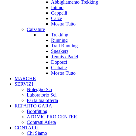
Abbigliamento Trekking
Intimo
Cappelli
Calze
Mostra Tutto
Calzature
Trekking
Running
Trail Running
Sneakers
Tennis / Padel
Doposci
Ciabatte
Mostra Tutto
MARCHE
SERVIZI
Noleggio Sci
Laboratorio Sci
Fai la tua offerta
REPARTO GARA
Bootfitting
ATOMIC PRO CENTER
Contratti Atleta
CONTATTI
Chi Siamo