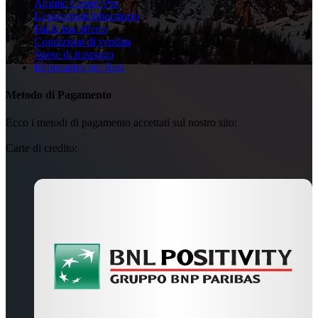
Atomic Center Pro
Lavorazioni laboratorio
Fai la tua offerta
Condizioni di vendita
Spese di trasporto
Informativa sui Resi
Metodo di Pagamento
Ecco i metodi di pagamento accettati sul nostro sito:
Carte di credito: