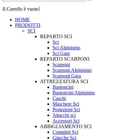
Il Carrello è vuoto!
HOME
PRODOTTI
SCI
REPARTO SCI
Sci
Sci Alpinismo
Sci Gara
REPARTO SCARPONI
Scarponi
Scarponi Alpinismo
Scarponi Gara
ATTREZZATURA SCI
Bastoncini
Bastoncini Alpinismo
Caschi
Maschere Sci
Protezioni Sci
Attacchi sci
Accessori Sci
ABBIGLIAMENTO SCI
Completi Sci
Giacche Sci