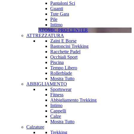
Pantaloni Sci
Guanti
Tute Gara
Pile
Intimo
ATOMIC PRO CENTER
ATTREZZATURA
Zaini E Borse
Bastoncini Trekking
Racchette Padel
Occhiali Sport
Piscina
Tempo Libero
Rollerblade
Mostra Tutto
ABBIGLIAMENTO
Sportswear
Fitness
Abbigliamento Trekking
Intimo
Cappelli
Calze
Mostra Tutto
Calzature
Trekking