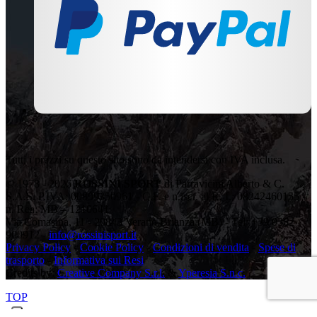
Tutti i prezzi su questo sito sono da intendersi con IVA inclusa.
© 1978 - 2026
ROSSINI SPORT
di Parravicini Alberto & C.
S.A.S. P.IVA: 00899350961 - C.F. e n.iscr. al R. I.: 08242460155 -
n. Rea: MB – 1210641
Via Comasina, 11 - 20843 Verano Brianza (MB) - Tel: +39 0362
900912 -
info@rossinisport.it
Privacy Policy
-
Cookie Policy
-
Condizioni di vendita
-
Spese di
trasporto
-
Informativa sui Resi
Credits by:
Creative Company S.r.l.
&
Yperesia S.n.c.
TOP