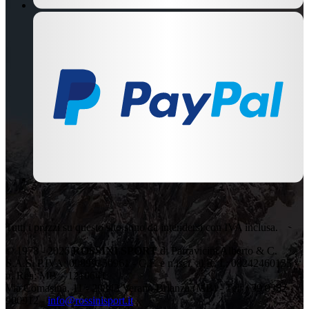
Tutti i prezzi su questo sito sono da intendersi con IVA inclusa.
© 1978 - 2026
ROSSINI SPORT
di Parravicini Alberto & C.
S.A.S. P.IVA: 00899350961 - C.F. e n.iscr. al R. I.: 08242460155 -
n. Rea: MB – 1210641
Via Comasina, 11 - 20843 Verano Brianza (MB) - Tel: +39 0362
900912 -
info@rossinisport.it