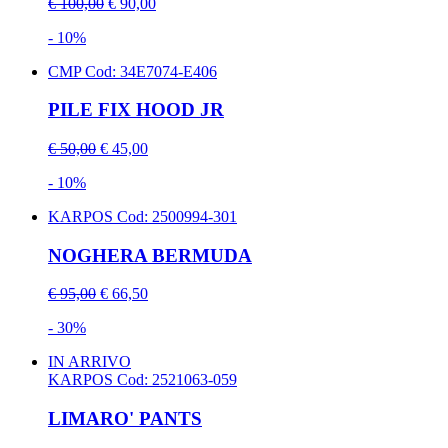
€ 100,00
€ 90,00
- 10%
CMP
Cod: 34E7074-E406
PILE FIX HOOD JR
€ 50,00
€ 45,00
- 10%
KARPOS
Cod: 2500994-301
NOGHERA BERMUDA
€ 95,00
€ 66,50
- 30%
IN ARRIVO
KARPOS
Cod: 2521063-059
LIMARO' PANTS