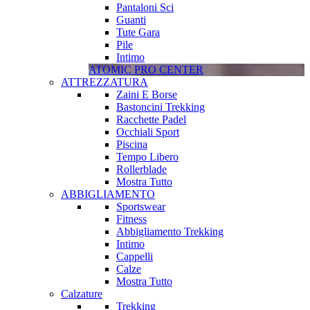
Pantaloni Sci
Guanti
Tute Gara
Pile
Intimo
ATOMIC PRO CENTER
ATTREZZATURA
Zaini E Borse
Bastoncini Trekking
Racchette Padel
Occhiali Sport
Piscina
Tempo Libero
Rollerblade
Mostra Tutto
ABBIGLIAMENTO
Sportswear
Fitness
Abbigliamento Trekking
Intimo
Cappelli
Calze
Mostra Tutto
Calzature
Trekking