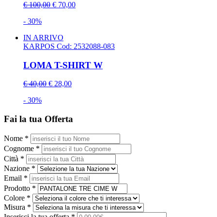
€ 100,00
€ 70,00
- 30%
IN ARRIVO
KARPOS
Cod: 2532088-083
LOMA T-SHIRT W
€ 40,00
€ 28,00
- 30%
Fai la tua Offerta
Nome *
Cognome *
Città *
Nazione *
Email *
Prodotto *
Colore *
Misura *
Inserisci la tua offerta *