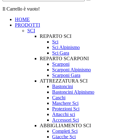
Il Carrello è vuoto!
HOME
PRODOTTI
SCI
REPARTO SCI
Sci
Sci Alpinismo
Sci Gara
REPARTO SCARPONI
Scarponi
Scarponi Alpinismo
Scarponi Gara
ATTREZZATURA SCI
Bastoncini
Bastoncini Alpinismo
Caschi
Maschere Sci
Protezioni Sci
Attacchi sci
Accessori Sci
ABBIGLIAMENTO SCI
Completi Sci
Giacche Sci