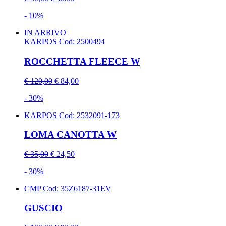
- 10%
IN ARRIVO
KARPOS
Cod: 2500494
ROCCHETTA FLEECE W
€ 120,00
€ 84,00
- 30%
KARPOS
Cod: 2532091-173
LOMA CANOTTA W
€ 35,00
€ 24,50
- 30%
CMP
Cod: 35Z6187-31EV
GUSCIO