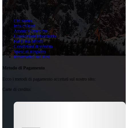
Link Utili
Chi siamo
Info e Orari
Atomic Center Pro
Lavorazioni laboratorio
Fai la tua offerta
Condizioni di vendita
Spese di trasporto
Informativa sui Resi
Metodo di Pagamento
Ecco i metodi di pagamento accettati sul nostro sito:
Carte di credito: