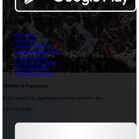
Link Utili
Chi siamo
Info e Orari
Atomic Center Pro
Lavorazioni laboratorio
Fai la tua offerta
Condizioni di vendita
Spese di trasporto
Informativa sui Resi
Metodo di Pagamento
Ecco i metodi di pagamento accettati sul nostro sito:
Carte di credito: