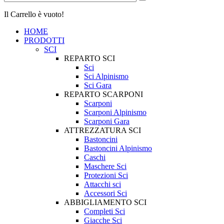
Il Carrello è vuoto!
HOME
PRODOTTI
SCI
REPARTO SCI
Sci
Sci Alpinismo
Sci Gara
REPARTO SCARPONI
Scarponi
Scarponi Alpinismo
Scarponi Gara
ATTREZZATURA SCI
Bastoncini
Bastoncini Alpinismo
Caschi
Maschere Sci
Protezioni Sci
Attacchi sci
Accessori Sci
ABBIGLIAMENTO SCI
Completi Sci
Giacche Sci