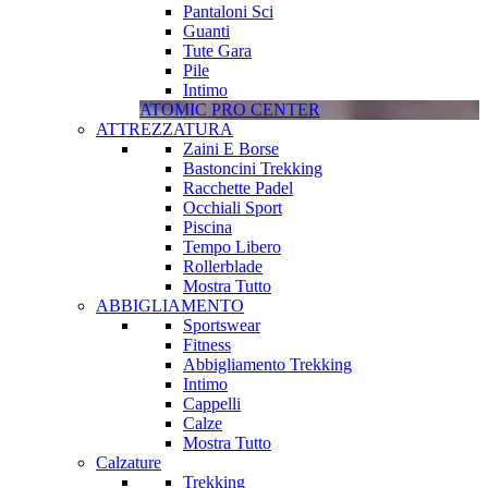
Pantaloni Sci
Guanti
Tute Gara
Pile
Intimo
ATOMIC PRO CENTER
ATTREZZATURA
Zaini E Borse
Bastoncini Trekking
Racchette Padel
Occhiali Sport
Piscina
Tempo Libero
Rollerblade
Mostra Tutto
ABBIGLIAMENTO
Sportswear
Fitness
Abbigliamento Trekking
Intimo
Cappelli
Calze
Mostra Tutto
Calzature
Trekking