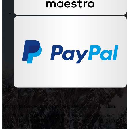
Tutti i prezzi su questo sito sono da intendersi con IVA inclusa.
© 1978 - 2026
ROSSINI SPORT
di Parravicini Alberto & C.
S.A.S. P.IVA: 00899350961 - C.F. e n.iscr. al R. I.: 08242460155 -
n. Rea: MB – 1210641