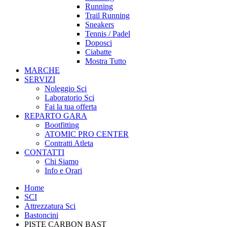
Running
Trail Running
Sneakers
Tennis / Padel
Doposci
Ciabatte
Mostra Tutto
MARCHE
SERVIZI
Noleggio Sci
Laboratorio Sci
Fai la tua offerta
REPARTO GARA
Bootfitting
ATOMIC PRO CENTER
Contratti Atleta
CONTATTI
Chi Siamo
Info e Orari
Home
SCI
Attrezzatura Sci
Bastoncini
PISTE CARBON BAST