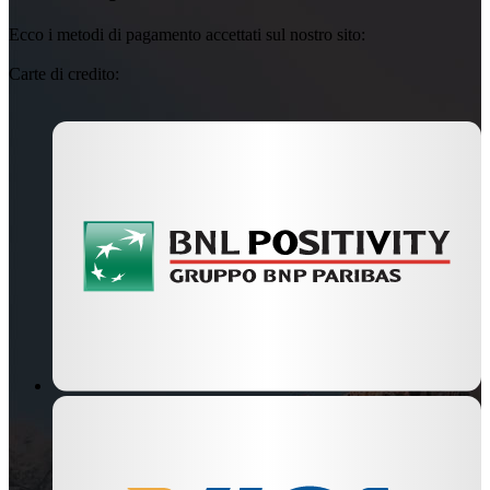
Ecco i metodi di pagamento accettati sul nostro sito:
Carte di credito: