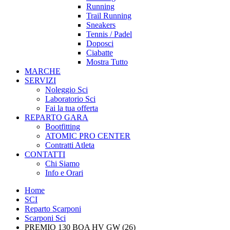
Running
Trail Running
Sneakers
Tennis / Padel
Doposci
Ciabatte
Mostra Tutto
MARCHE
SERVIZI
Noleggio Sci
Laboratorio Sci
Fai la tua offerta
REPARTO GARA
Bootfitting
ATOMIC PRO CENTER
Contratti Atleta
CONTATTI
Chi Siamo
Info e Orari
Home
SCI
Reparto Scarponi
Scarponi Sci
PREMIO 130 BOA HV GW (26)