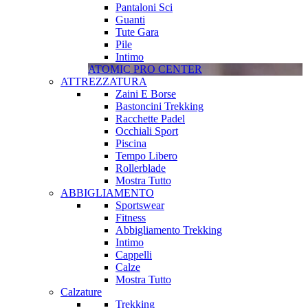
Pantaloni Sci
Guanti
Tute Gara
Pile
Intimo
ATOMIC PRO CENTER
ATTREZZATURA
Zaini E Borse
Bastoncini Trekking
Racchette Padel
Occhiali Sport
Piscina
Tempo Libero
Rollerblade
Mostra Tutto
ABBIGLIAMENTO
Sportswear
Fitness
Abbigliamento Trekking
Intimo
Cappelli
Calze
Mostra Tutto
Calzature
Trekking