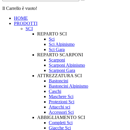
Il Carrello è vuoto!
HOME
PRODOTTI
SCI
REPARTO SCI
Sci
Sci Alpinismo
Sci Gara
REPARTO SCARPONI
Scarponi
Scarponi Alpinismo
Scarponi Gara
ATTREZZATURA SCI
Bastoncini
Bastoncini Alpinismo
Caschi
Maschere Sci
Protezioni Sci
Attacchi sci
Accessori Sci
ABBIGLIAMENTO SCI
Completi Sci
Giacche Sci