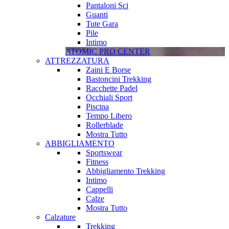
Pantaloni Sci
Guanti
Tute Gara
Pile
Intimo
ATOMIC PRO CENTER
ATTREZZATURA
Zaini E Borse
Bastoncini Trekking
Racchette Padel
Occhiali Sport
Piscina
Tempo Libero
Rollerblade
Mostra Tutto
ABBIGLIAMENTO
Sportswear
Fitness
Abbigliamento Trekking
Intimo
Cappelli
Calze
Mostra Tutto
Calzature
Trekking