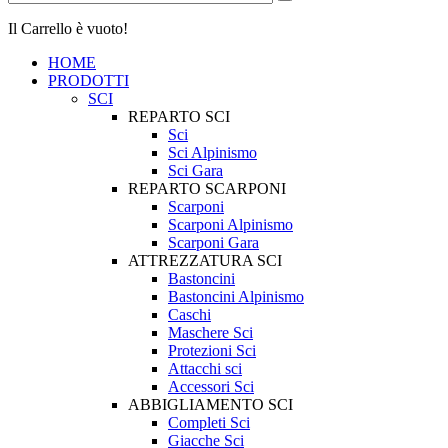
Il Carrello è vuoto!
HOME
PRODOTTI
SCI
REPARTO SCI
Sci
Sci Alpinismo
Sci Gara
REPARTO SCARPONI
Scarponi
Scarponi Alpinismo
Scarponi Gara
ATTREZZATURA SCI
Bastoncini
Bastoncini Alpinismo
Caschi
Maschere Sci
Protezioni Sci
Attacchi sci
Accessori Sci
ABBIGLIAMENTO SCI
Completi Sci
Giacche Sci