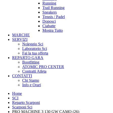
Running
Trail Running
Sneakers
Tennis / Padel
Doposci
Ciabatte
Mostra Tutto
MARCHE
SERVIZI
Noleggio Sci
Laboratorio Sci
Fai la tua offerta
REPARTO GARA
Bootfitting
ATOMIC PRO CENTER
Contratti Atleta
CONTATTI
Chi Siamo
Info e Orari
Home
SCI
Reparto Scarponi
Scarponi Sci
PRO MACHINE 3 130 GW CAMO (26)