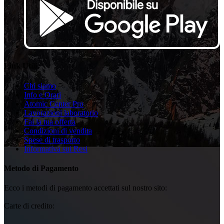
Link Utili
Chi siamo
Info e Orari
Atomic Center Pro
Lavorazioni laboratorio
Fai la tua offerta
Condizioni di vendita
Spese di trasporto
Informativa sui Resi
Metodo di Pagamento
Ecco i metodi di pagamento accettati sul nostro sito:
Carte di credito: