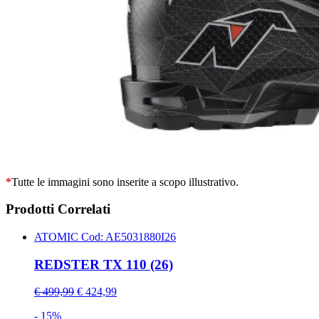
*
Tutte le immagini sono inserite a scopo illustrativo.
Prodotti Correlati
ATOMIC
Cod: AE5031880I26
REDSTER TX 110 (26)
€ 499,99
€ 424,99
- 15%