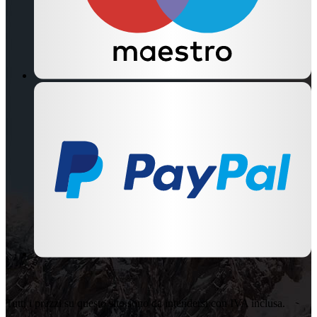
Tutti i prezzi su questo sito sono da intendersi con IVA inclusa.