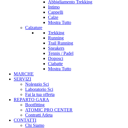
Abbigliamento Trekking
Intimo
Cappelli
Calze
Mostra Tutto
Calzature
Trekking
Running
Trail Running
Sneakers
Tennis / Padel
Doposci
Ciabatte
Mostra Tutto
MARCHE
SERVIZI
Noleggio Sci
Laboratorio Sci
Fai la tua offerta
REPARTO GARA
Bootfitting
ATOMIC PRO CENTER
Contratti Atleta
CONTATTI
Chi Siamo