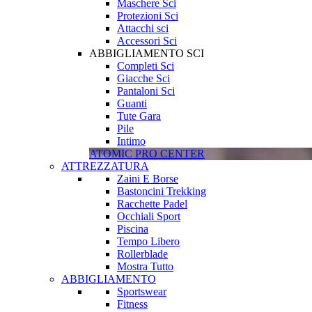
Maschere Sci
Protezioni Sci
Attacchi sci
Accessori Sci
ABBIGLIAMENTO SCI
Completi Sci
Giacche Sci
Pantaloni Sci
Guanti
Tute Gara
Pile
Intimo
ATOMIC PRO CENTER
ATTREZZATURA
Zaini E Borse
Bastoncini Trekking
Racchette Padel
Occhiali Sport
Piscina
Tempo Libero
Rollerblade
Mostra Tutto
ABBIGLIAMENTO
Sportswear
Fitness