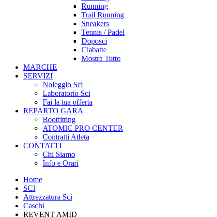
Running
Trail Running
Sneakers
Tennis / Padel
Doposci
Ciabatte
Mostra Tutto
MARCHE
SERVIZI
Noleggio Sci
Laboratorio Sci
Fai la tua offerta
REPARTO GARA
Bootfitting
ATOMIC PRO CENTER
Contratti Atleta
CONTATTI
Chi Siamo
Info e Orari
Home
SCI
Attrezzatura Sci
Caschi
REVENT AMID