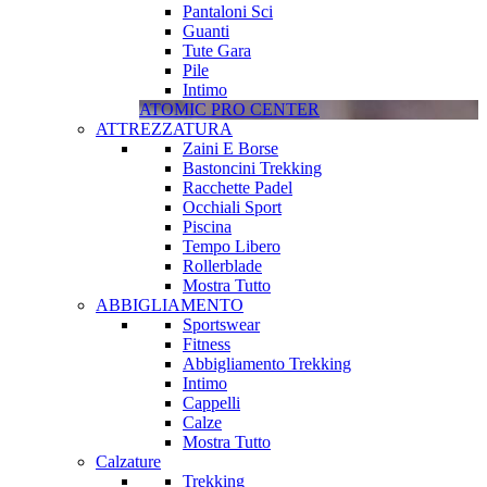
Pantaloni Sci
Guanti
Tute Gara
Pile
Intimo
ATOMIC PRO CENTER
ATTREZZATURA
Zaini E Borse
Bastoncini Trekking
Racchette Padel
Occhiali Sport
Piscina
Tempo Libero
Rollerblade
Mostra Tutto
ABBIGLIAMENTO
Sportswear
Fitness
Abbigliamento Trekking
Intimo
Cappelli
Calze
Mostra Tutto
Calzature
Trekking