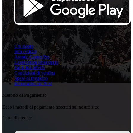
Link Utili
Chi siamo
Info e Orari
Atomic Center Pro
Lavorazioni laboratorio
Fai la tua offerta
Condizioni di vendita
Spese di trasporto
Informativa sui Resi
Metodo di Pagamento
Ecco i metodi di pagamento accettati sul nostro sito:
Carte di credito: