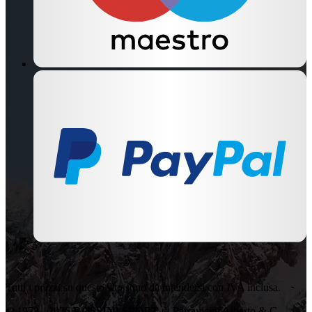
Tutti i prezzi su questo sito sono da intendersi con IVA inclusa.
© 1978 - 2026
ROSSINI SPORT
di Parravicini Alberto & C.