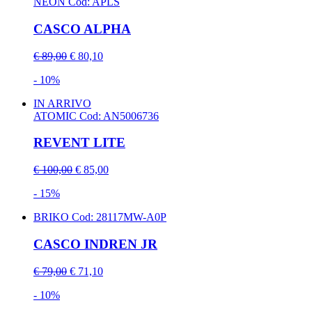
NEON
Cod: APLS
CASCO ALPHA
€ 89,00
€ 80,10
- 10%
IN ARRIVO
ATOMIC
Cod: AN5006736
REVENT LITE
€ 100,00
€ 85,00
- 15%
BRIKO
Cod: 28117MW-A0P
CASCO INDREN JR
€ 79,00
€ 71,10
- 10%