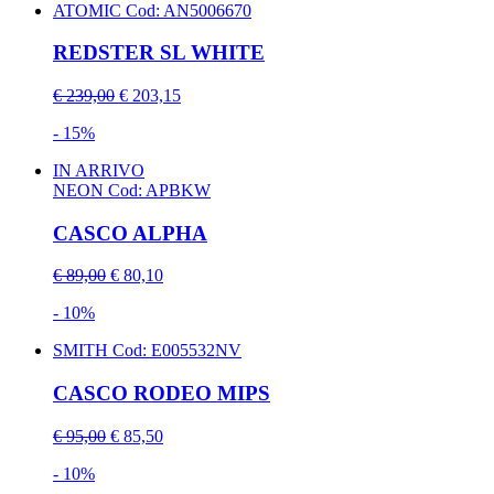
ATOMIC
Cod: AN5006670
REDSTER SL WHITE
€ 239,00
€ 203,15
- 15%
IN ARRIVO
NEON
Cod: APBKW
CASCO ALPHA
€ 89,00
€ 80,10
- 10%
SMITH
Cod: E005532NV
CASCO RODEO MIPS
€ 95,00
€ 85,50
- 10%