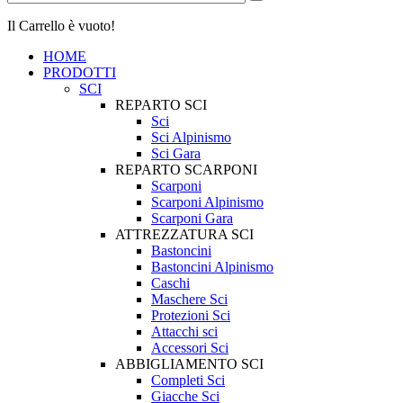
Il Carrello è vuoto!
HOME
PRODOTTI
SCI
REPARTO SCI
Sci
Sci Alpinismo
Sci Gara
REPARTO SCARPONI
Scarponi
Scarponi Alpinismo
Scarponi Gara
ATTREZZATURA SCI
Bastoncini
Bastoncini Alpinismo
Caschi
Maschere Sci
Protezioni Sci
Attacchi sci
Accessori Sci
ABBIGLIAMENTO SCI
Completi Sci
Giacche Sci