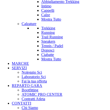
Abbigliamento Trekking
Intimo
Cappelli
Calze
Mostra Tutto
Calzature
Trekking
Running
Trail Running
Sneakers
Tennis / Padel
Doposci
Ciabatte
Mostra Tutto
MARCHE
SERVIZI
Noleggio Sci
Laboratorio Sci
Fai la tua offerta
REPARTO GARA
Bootfitting
ATOMIC PRO CENTER
Contratti Atleta
CONTATTI
Chi Siamo