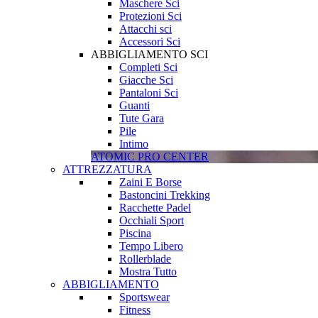
Maschere Sci
Protezioni Sci
Attacchi sci
Accessori Sci
ABBIGLIAMENTO SCI
Completi Sci
Giacche Sci
Pantaloni Sci
Guanti
Tute Gara
Pile
Intimo
ATOMIC PRO CENTER
ATTREZZATURA
Zaini E Borse
Bastoncini Trekking
Racchette Padel
Occhiali Sport
Piscina
Tempo Libero
Rollerblade
Mostra Tutto
ABBIGLIAMENTO
Sportswear
Fitness