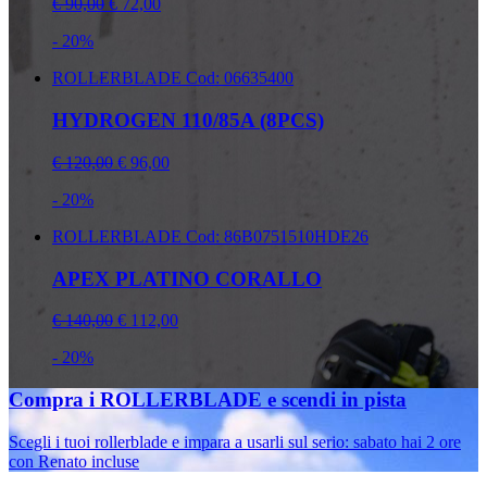
€ 90,00
€ 72,00
- 20%
ROLLERBLADE
Cod: 06635400
HYDROGEN 110/85A (8PCS)
€ 120,00
€ 96,00
- 20%
ROLLERBLADE
Cod: 86B0751510HDE26
APEX PLATINO CORALLO
€ 140,00
€ 112,00
- 20%
Compra i ROLLERBLADE e scendi in pista
Scegli i tuoi rollerblade e impara a usarli sul serio: sabato hai 2 ore
con Renato incluse