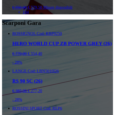
€ 950,00
€ 579,50
Misure disponibili
184
Scarponi Gara
ROSSIGNOL
Cod: RBP9250
HERO WORLD CUP ZB POWER GREY (26)
€ 770,00
€ 554,40
- 28%
LANGE
Cod: LBN5010I26
RS 90 SC (26)
€ 385,00
€ 277,20
- 28%
ROSSINI SPORT
Cod: REP6