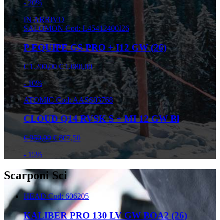
- 20%
IN ARRIVO
SALOMON
Cod: L45412400I26
P EQUIPE GS PRO + I12 GW (26)
€ 1.200,00
€ 1.080,00
- 10%
ATOMIC
Cod: AASS03768
CLOUD Q14 RVSK S + MI 12 GW Bl
€ 950,00
€ 807,50
- 15%
Scarponi Sci
HEAD
Cod: 606205
KALIBER PRO 130 LV GW BOA2 (26)