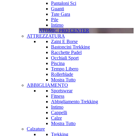
Pantaloni Sci
Guanti
Tute Gara
Pile
Intimo
ATOMIC PRO CENTER
ATTREZZATURA
Zaini E Borse
Bastoncini Trekking
Racchette Padel
Occhiali Sport
Piscina
Tempo Libero
Rollerblade
Mostra Tutto
ABBIGLIAMENTO
Sportswear
Fitness
Abbigliamento Trekking
Intimo
Cappelli
Calze
Mostra Tutto
Calzature
Trekking