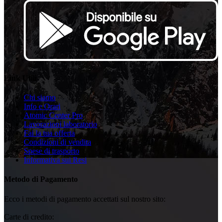
Link Utili
Chi siamo
Info e Orari
Atomic Center Pro
Lavorazioni laboratorio
Fai la tua offerta
Condizioni di vendita
Spese di trasporto
Informativa sui Resi
Metodo di Pagamento
Ecco i metodi di pagamento accettati sul nostro sito:
Carte di credito: