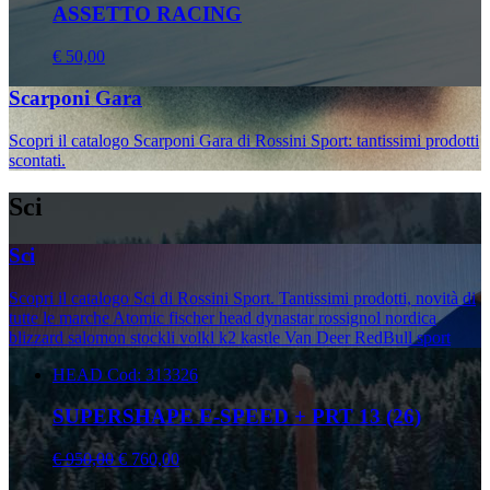
ASSETTO RACING
€ 50,00
Scarponi Gara
Scopri il catalogo Scarponi Gara di Rossini Sport: tantissimi prodotti
scontati.
Sci
Sci
Scopri il catalogo Sci di Rossini Sport. Tantissimi prodotti, novità di
tutte le marche Atomic fischer head dynastar rossignol nordica
blizzard salomon stockli volkl k2 kastle Van Deer RedBull sport
HEAD
Cod: 313326
SUPERSHAPE E-SPEED + PRT 13 (26)
€ 950,00
€ 760,00