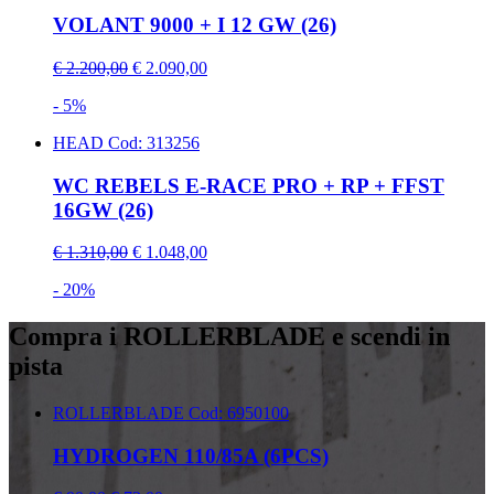
VOLANT 9000 + I 12 GW (26)
€ 2.200,00
€ 2.090,00
- 5%
HEAD
Cod: 313256
WC REBELS E-RACE PRO + RP + FFST
16GW (26)
€ 1.310,00
€ 1.048,00
- 20%
Compra i ROLLERBLADE e scendi in
pista
ROLLERBLADE
Cod: 6950100
HYDROGEN 110/85A (6PCS)