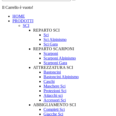
Il Carrello è vuoto!
HOME
PRODOTTI
SCI
REPARTO SCI
Sci
Sci Alpinismo
Sci Gara
REPARTO SCARPONI
Scarponi
Scarponi Alpinismo
Scarponi Gara
ATTREZZATURA SCI
Bastoncini
Bastoncini Alpinismo
Caschi
Maschere Sci
Protezioni Sci
Attacchi sci
Accessori Sci
ABBIGLIAMENTO SCI
Completi Sci
Giacche Sci