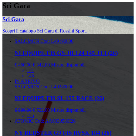
Sci Gara
Sci Gara
Scopri il catalogo Sci Gara di Rossini Sport.
SALOMON
Cod: L49190800
NI EQUIPE FIS GS JR 124 145 JT3 (26)
€ 450,00
€ 342,00
Misure disponibili
131
145
IN ARRIVO
SALOMON
Cod: L49280000
NI EQUIPE FIS SL 155 RACE (26)
€ 900,00
€ 522,00
Misure disponibili
155
ATOMIC
Cod: AA0030580I26
NY REDSTER G9 FIS RVSK 184 (26)