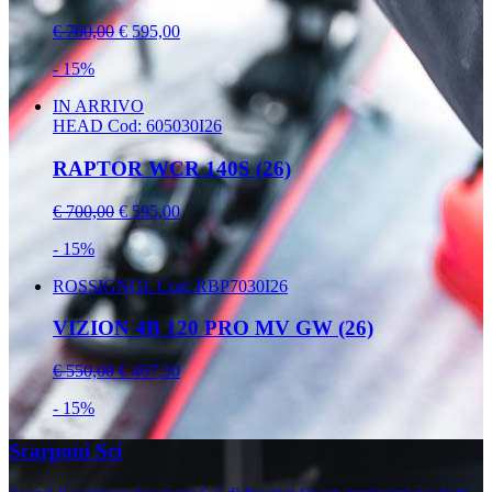
€ 700,00
€ 595,00
- 15%
IN ARRIVO
HEAD
Cod: 605030I26
RAPTOR WCR 140S (26)
€ 700,00
€ 595,00
- 15%
ROSSIGNOL
Cod: RBP7030I26
VIZION 4B 120 PRO MV GW (26)
€ 550,00
€ 467,50
- 15%
Scarponi Sci