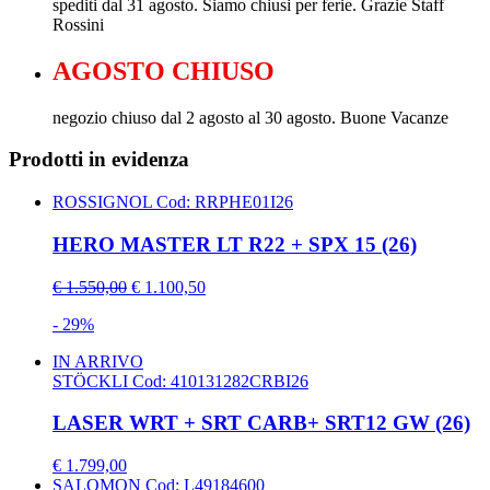
spediti dal 31 agosto. Siamo chiusi per ferie. Grazie Staff
Rossini
AGOSTO CHIUSO
negozio chiuso dal 2 agosto al 30 agosto. Buone Vacanze
Prodotti in evidenza
ROSSIGNOL
Cod: RRPHE01I26
HERO MASTER LT R22 + SPX 15 (26)
€ 1.550,00
€ 1.100,50
- 29%
IN ARRIVO
STÖCKLI
Cod: 410131282CRBI26
LASER WRT + SRT CARB+ SRT12 GW (26)
€ 1.799,00
SALOMON
Cod: L49184600