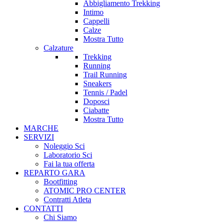
Abbigliamento Trekking
Intimo
Cappelli
Calze
Mostra Tutto
Calzature
Trekking
Running
Trail Running
Sneakers
Tennis / Padel
Doposci
Ciabatte
Mostra Tutto
MARCHE
SERVIZI
Noleggio Sci
Laboratorio Sci
Fai la tua offerta
REPARTO GARA
Bootfitting
ATOMIC PRO CENTER
Contratti Atleta
CONTATTI
Chi Siamo