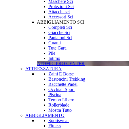
Maschere Sci
Protezioni Sci
Attacchi sci
Accessori Sci
ABBIGLIAMENTO SCI
Completi Sci
Giacche Sci
Pantaloni Sci
Guanti
Tute Gara
Pile
Intimo
ATOMIC PRO CENTER
ATTREZZATURA
Zaini E Borse
Bastoncini Trekking
Racchette Padel
Occhiali Sport
Piscina
Tempo Libero
Rollerblade
Mostra Tutto
ABBIGLIAMENTO
Sportswear
Fitness