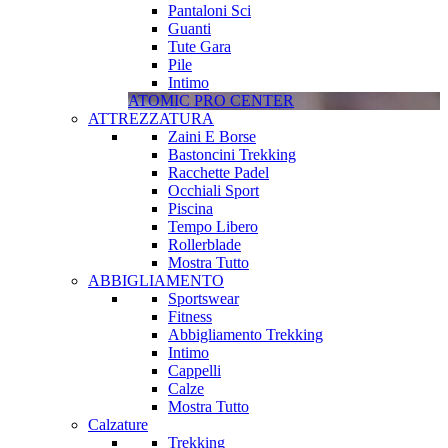
Pantaloni Sci
Guanti
Tute Gara
Pile
Intimo
ATOMIC PRO CENTER
ATTREZZATURA
Zaini E Borse
Bastoncini Trekking
Racchette Padel
Occhiali Sport
Piscina
Tempo Libero
Rollerblade
Mostra Tutto
ABBIGLIAMENTO
Sportswear
Fitness
Abbigliamento Trekking
Intimo
Cappelli
Calze
Mostra Tutto
Calzature
Trekking