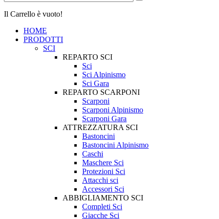
Il Carrello è vuoto!
HOME
PRODOTTI
SCI
REPARTO SCI
Sci
Sci Alpinismo
Sci Gara
REPARTO SCARPONI
Scarponi
Scarponi Alpinismo
Scarponi Gara
ATTREZZATURA SCI
Bastoncini
Bastoncini Alpinismo
Caschi
Maschere Sci
Protezioni Sci
Attacchi sci
Accessori Sci
ABBIGLIAMENTO SCI
Completi Sci
Giacche Sci