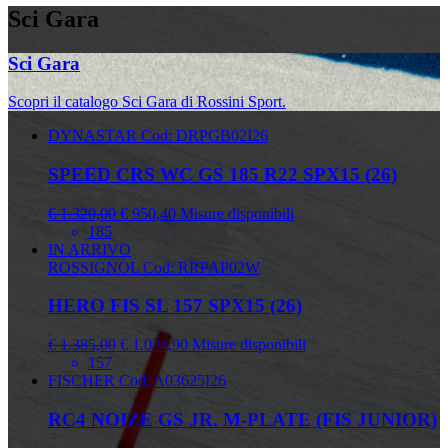
Sci Gara
Sci Gara
Scopri il catalogo Sci Gara di Rossini Sport.
DYNASTAR
Cod: DRPGB02I26
SPEED CRS WC GS 185 R22 SPX15 (26)
€ 1.320,00
€ 950,40
Misure disponibili
185
IN ARRIVO
ROSSIGNOL
Cod: RRPAP02W
HERO FIS SL 157 SPX15 (26)
€ 1.385,00
€ 1.024,90
Misure disponibili
157
FISCHER
Cod: A03625I26
RC4 NOIZE GS JR. M-PLATE (FIS JUNIOR)