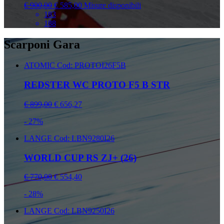
€ 900,00
€ 585,00
Misure disponibili
183
188
Scarponi Gara
ATOMIC
Cod: PROTOI26F5B
REDSTER WC PROTO F5 B STR
€ 899,00
€ 656,27
- 27%
LANGE
Cod: LBN9280I26
WORLD CUP RS ZJ+ (26)
€ 770,00
€ 554,40
- 28%
LANGE
Cod: LBN9250I26