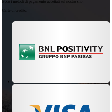
Ecco i metodi di pagamento accettati sul nostro sito:
Carte di credito: