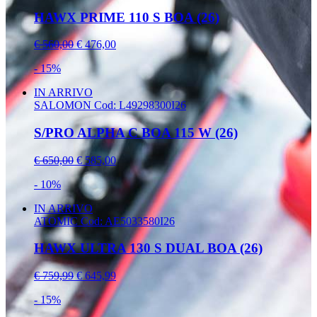
HAWX PRIME 110 S BOA (26)
€ 560,00
€ 476,00
- 15%
IN ARRIVO
SALOMON
Cod: L49298300I26
S/PRO ALPHA C BOA 115 W (26)
€ 650,00
€ 585,00
- 10%
IN ARRIVO
ATOMIC
Cod: AE5033580I26
HAWX ULTRA 130 S DUAL BOA (26)
€ 759,99
€ 645,99
- 15%