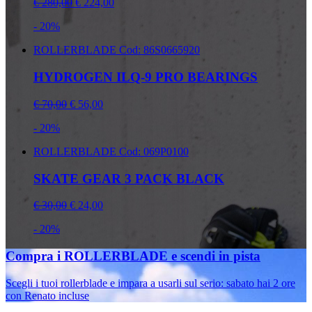
€ 280,00
€ 224,00
- 20%
ROLLERBLADE
Cod: 86S0665920
HYDROGEN ILQ-9 PRO BEARINGS
€ 70,00
€ 56,00
- 20%
ROLLERBLADE
Cod: 069P0100
SKATE GEAR 3 PACK BLACK
€ 30,00
€ 24,00
- 20%
Compra i ROLLERBLADE e scendi in pista
Scegli i tuoi rollerblade e impara a usarli sul serio: sabato hai 2 ore
con Renato incluse