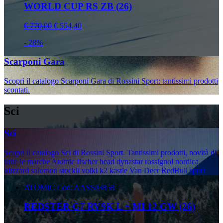
WORLD CUP RS ZB (26)
€ 770,00
€ 554,40
- 28%
Scarponi Gara
Scopri il catalogo Scarponi Gara di Rossini Sport: tantissimi prodotti
scontati.
Sci
Sci
Scopri il catalogo Sci di Rossini Sport. Tantissimi prodotti, novità di
tutte le marche Atomic fischer head dynastar rossignol nordica
blizzard salomon stockli volkl k2 kastle Van Deer RedBull sport
ATOMIC
Cod: AASS03858
REDSTER G7 RVSK L + MI 12 GW (26)