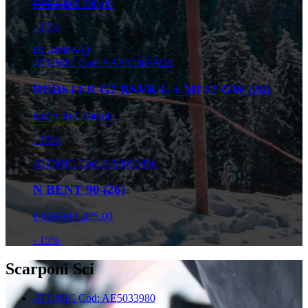
€ 800,00
€ 680,00
- 15%
IN ARRIVO
ATOMIC
Cod: AASS03858I26
REDSTER G7 RSVK L + MI 12 GW (26)
€ 800,00
€ 680,00
- 15%
ATOMIC
Cod: AA0030956
N BENT 90 (26)
€ 500,00
€ 425,00
- 15%
Scarponi Sci
ATOMIC
Cod: AE5033980