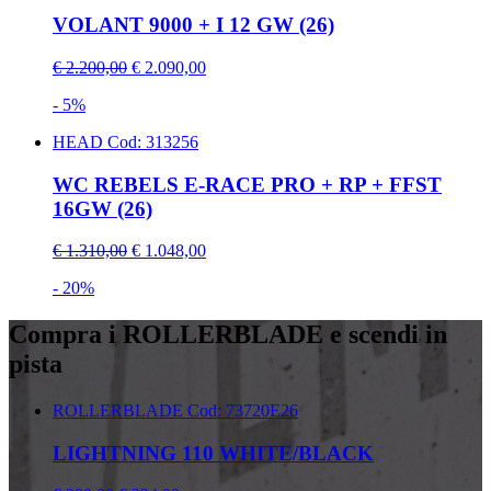
VOLANT 9000 + I 12 GW (26)
€ 2.200,00
€ 2.090,00
- 5%
HEAD
Cod: 313256
WC REBELS E-RACE PRO + RP + FFST
16GW (26)
€ 1.310,00
€ 1.048,00
- 20%
Compra i ROLLERBLADE e scendi in
pista
ROLLERBLADE
Cod: 73720E26
LIGHTNING 110 WHITE/BLACK