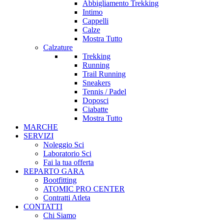
Abbigliamento Trekking
Intimo
Cappelli
Calze
Mostra Tutto
Calzature
Trekking
Running
Trail Running
Sneakers
Tennis / Padel
Doposci
Ciabatte
Mostra Tutto
MARCHE
SERVIZI
Noleggio Sci
Laboratorio Sci
Fai la tua offerta
REPARTO GARA
Bootfitting
ATOMIC PRO CENTER
Contratti Atleta
CONTATTI
Chi Siamo