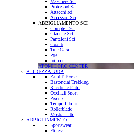
Maschere Sci
Protezioni Sci
Attacchi sci
Accessori Sci
ABBIGLIAMENTO SCI
Completi Sci
Giacche Sci
Pantaloni Sci
Guanti
Tute Gara
Pile
Intimo
ATOMIC PRO CENTER
ATTREZZATURA
Zaini E Borse
Bastoncini Trekking
Racchette Padel
Occhiali Sport
Piscina
Tempo Libero
Rollerblade
Mostra Tutto
ABBIGLIAMENTO
Sportswear
Fitness