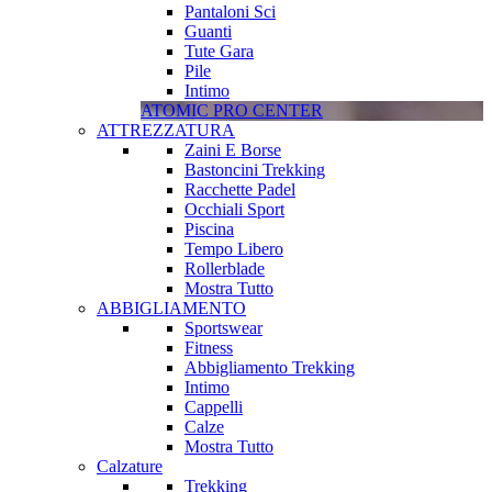
Pantaloni Sci
Guanti
Tute Gara
Pile
Intimo
ATOMIC PRO CENTER
ATTREZZATURA
Zaini E Borse
Bastoncini Trekking
Racchette Padel
Occhiali Sport
Piscina
Tempo Libero
Rollerblade
Mostra Tutto
ABBIGLIAMENTO
Sportswear
Fitness
Abbigliamento Trekking
Intimo
Cappelli
Calze
Mostra Tutto
Calzature
Trekking