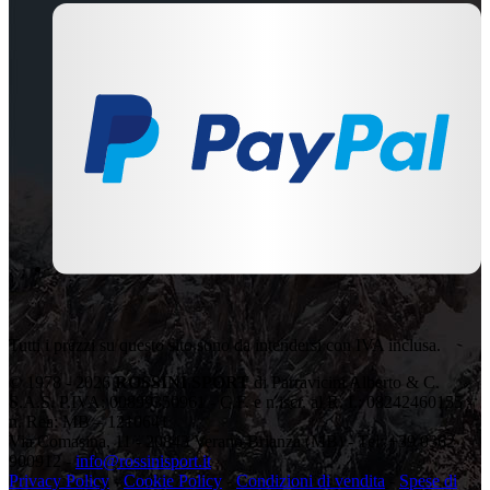
Tutti i prezzi su questo sito sono da intendersi con IVA inclusa.
© 1978 - 2026
ROSSINI SPORT
di Parravicini Alberto & C.
S.A.S. P.IVA: 00899350961 - C.F. e n.iscr. al R. I.: 08242460155 -
n. Rea: MB – 1210641
Via Comasina, 11 - 20843 Verano Brianza (MB) - Tel: +39 0362
900912 -
info@rossinisport.it
Privacy Policy
-
Cookie Policy
-
Condizioni di vendita
-
Spese di