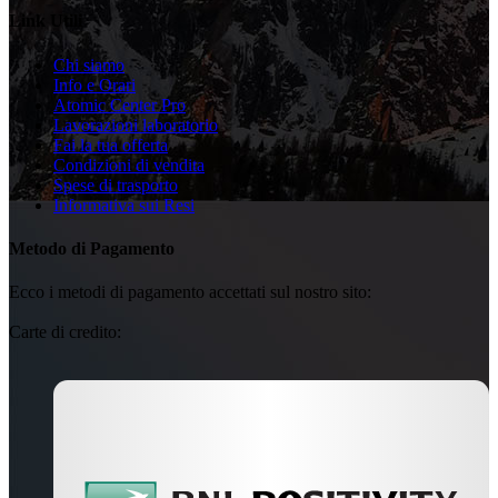
Link Utili
Chi siamo
Info e Orari
Atomic Center Pro
Lavorazioni laboratorio
Fai la tua offerta
Condizioni di vendita
Spese di trasporto
Informativa sui Resi
Metodo di Pagamento
Ecco i metodi di pagamento accettati sul nostro sito:
Carte di credito: