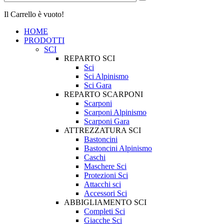
Il Carrello è vuoto!
HOME
PRODOTTI
SCI
REPARTO SCI
Sci
Sci Alpinismo
Sci Gara
REPARTO SCARPONI
Scarponi
Scarponi Alpinismo
Scarponi Gara
ATTREZZATURA SCI
Bastoncini
Bastoncini Alpinismo
Caschi
Maschere Sci
Protezioni Sci
Attacchi sci
Accessori Sci
ABBIGLIAMENTO SCI
Completi Sci
Giacche Sci