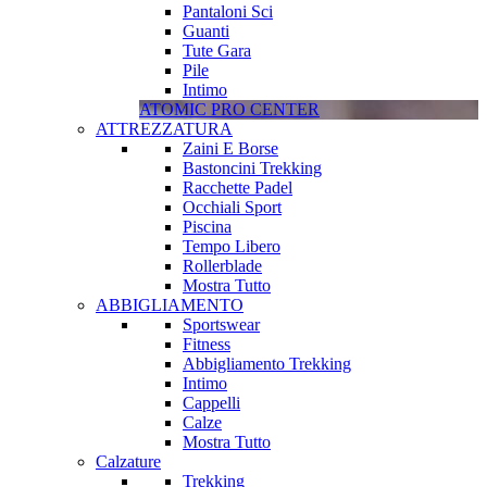
Pantaloni Sci
Guanti
Tute Gara
Pile
Intimo
ATOMIC PRO CENTER
ATTREZZATURA
Zaini E Borse
Bastoncini Trekking
Racchette Padel
Occhiali Sport
Piscina
Tempo Libero
Rollerblade
Mostra Tutto
ABBIGLIAMENTO
Sportswear
Fitness
Abbigliamento Trekking
Intimo
Cappelli
Calze
Mostra Tutto
Calzature
Trekking