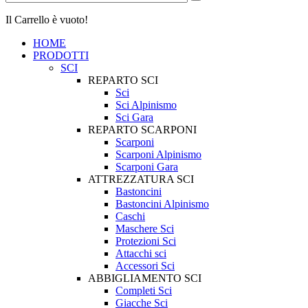
Il Carrello è vuoto!
HOME
PRODOTTI
SCI
REPARTO SCI
Sci
Sci Alpinismo
Sci Gara
REPARTO SCARPONI
Scarponi
Scarponi Alpinismo
Scarponi Gara
ATTREZZATURA SCI
Bastoncini
Bastoncini Alpinismo
Caschi
Maschere Sci
Protezioni Sci
Attacchi sci
Accessori Sci
ABBIGLIAMENTO SCI
Completi Sci
Giacche Sci