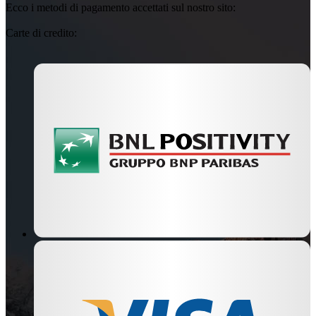
Ecco i metodi di pagamento accettati sul nostro sito:
Carte di credito: